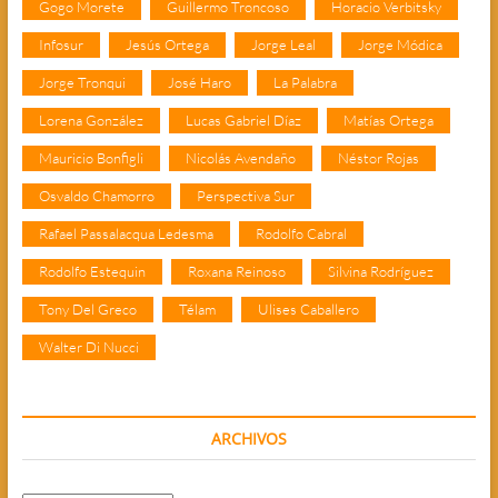
Gogo Morete
Guillermo Troncoso
Horacio Verbitsky
Infosur
Jesús Ortega
Jorge Leal
Jorge Módica
Jorge Tronqui
José Haro
La Palabra
Lorena González
Lucas Gabriel Díaz
Matías Ortega
Mauricio Bonfigli
Nicolás Avendaño
Néstor Rojas
Osvaldo Chamorro
Perspectiva Sur
Rafael Passalacqua Ledesma
Rodolfo Cabral
Rodolfo Estequin
Roxana Reinoso
Silvina Rodríguez
Tony Del Greco
Télam
Ulises Caballero
Walter Di Nucci
ARCHIVOS