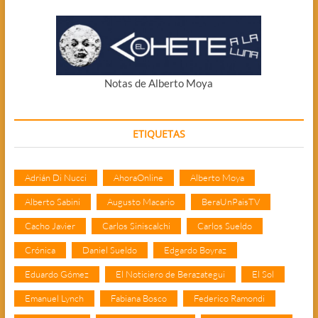
Notas de Alberto Moya
ETIQUETAS
Adrián Di Nucci
AhoraOnline
Alberto Moya
Alberto Sabini
Augusto Macario
BeraUnPaisTV
Cacho Javier
Carlos Siniscalchi
Carlos Sueldo
Crónica
Daniel Sueldo
Edgardo Boyraz
Eduardo Gómez
El Noticiero de Berazategui
El Sol
Emanuel Lynch
Fabiana Bosco
Federico Ramondi