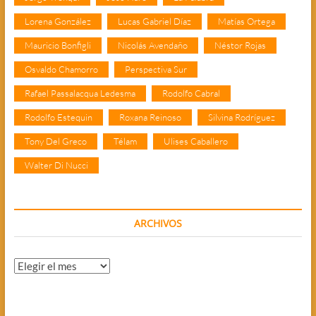
Lorena González
Lucas Gabriel Díaz
Matías Ortega
Mauricio Bonfigli
Nicolás Avendaño
Néstor Rojas
Osvaldo Chamorro
Perspectiva Sur
Rafael Passalacqua Ledesma
Rodolfo Cabral
Rodolfo Estequin
Roxana Reinoso
Silvina Rodríguez
Tony Del Greco
Télam
Ulises Caballero
Walter Di Nucci
ARCHIVOS
Archivos