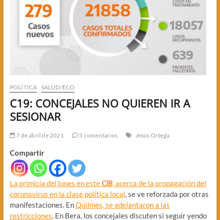
POLÍTICA
SALUD/ECO
C19: CONCEJALES NO QUIEREN IR A
SESIONAR
7 de abril de 2021
5 comentarios
Jesús Ortega
Compartir
La primicia del lunes en este
CIB
, acerca de la propagación del
coronavirus en la clase política local
, se ve reforzada por otras
manifestaciones. En
Quilmes, se adelantaron a las
restricciones
. En Bera, los concejales discuten si seguir yendo