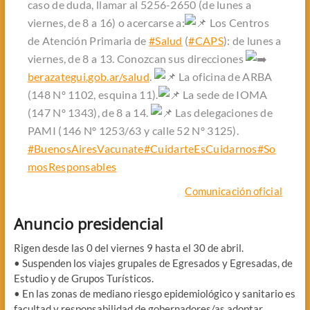
caso de duda, llamar al 5256-2650 (de lunes a
viernes, de 8 a 16) o acercarse a:
Los Centros
de Atención Primaria de
#Salud
(
#CAPS
): de lunes a
viernes, de 8 a 13. Conozcan sus direcciones
berazategui.gob.ar/salud
.
La oficina de ARBA
(148 Nº 1102, esquina 11).
La sede de IOMA
(147 Nº 1343), de 8 a 14.
Las delegaciones de
PAMI (146 Nº 1253/63 y calle 52 Nº 3125).
#BuenosAiresVacunate
#CuidarteEsCuidarnos
#So
mosResponsables
Comunicación oficial
Anuncio presidencial
Rigen desde las 0 del viernes 9 hasta el 30 de abril.
• Suspenden los viajes grupales de Egresados y Egresadas, de
Estudio y de Grupos Turísticos.
• En las zonas de mediano riesgo epidemiológico y sanitario es
facultad y responsabilidad de gobernadores/as adoptar