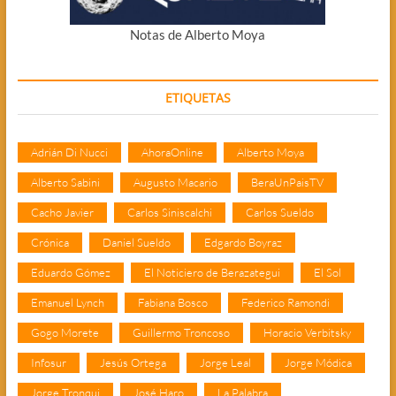
Notas de Alberto Moya
ETIQUETAS
Adrián Di Nucci
AhoraOnline
Alberto Moya
Alberto Sabini
Augusto Macario
BeraUnPaisTV
Cacho Javier
Carlos Siniscalchi
Carlos Sueldo
Crónica
Daniel Sueldo
Edgardo Boyraz
Eduardo Gómez
El Noticiero de Berazategui
El Sol
Emanuel Lynch
Fabiana Bosco
Federico Ramondi
Gogo Morete
Guillermo Troncoso
Horacio Verbitsky
Infosur
Jesús Ortega
Jorge Leal
Jorge Módica
Jorge Tronqui
José Haro
La Palabra