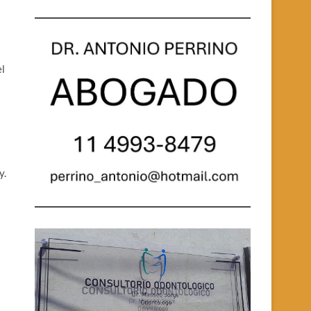
el
y.