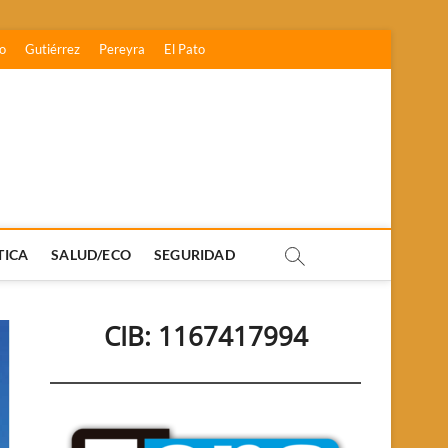
o
Gutiérrez
Pereyra
El Pato
TICA
SALUD/ECO
SEGURIDAD
CIB: 1167417994