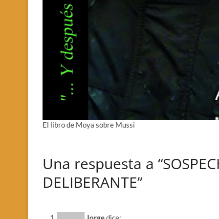
El libro de Moya sobre Mussi
Una respuesta a “SOSPE
DELIBERANTE”
Jorge
dice: