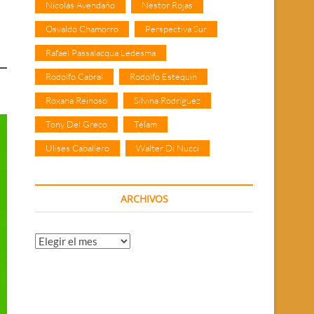
Nicolás Avendaño
Néstor Rojas
Osvaldo Chamorro
Perspectiva Sur
Rafael Passalacqua Ledesma
Rodolfo Cabral
Rodolfo Estequin
Roxana Reinoso
Silvina Rodríguez
Tony Del Greco
Télam
Ulises Caballero
Walter Di Nucci
ARCHIVOS
Archivos