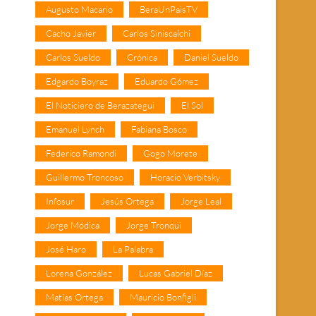
Augusto Macario
BeraUnPaisTV
Cacho Javier
Carlos Siniscalchi
Carlos Sueldo
Crónica
Daniel Sueldo
Edgardo Boyraz
Eduardo Gómez
El Noticiero de Berazategui
El Sol
Emanuel Lynch
Fabiana Bosco
Federico Ramondi
Gogo Morete
Guillermo Troncoso
Horacio Verbitsky
Infosur
Jesús Ortega
Jorge Leal
Jorge Módica
Jorge Tronqui
José Haro
La Palabra
Lorena González
Lucas Gabriel Díaz
Matías Ortega
Mauricio Bonfigli