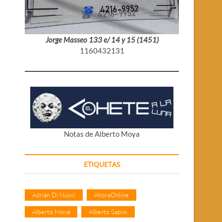
Jorge Masseo 133 e/ 14 y 15 (1451)
1160432131
Notas de Alberto Moya
ETIQUETAS
Adrián Di Nucci
AhoraOnline
Alberto Moya
Alberto Sabini