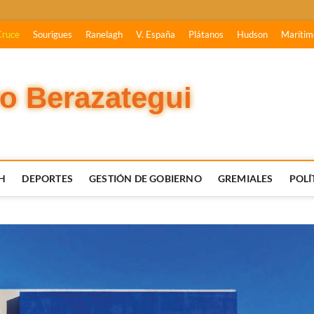
Cruce
Sourigues
Ranelagh
V. España
Plátanos
Hudson
Marítim
vo Berazategui
H
DEPORTES
GESTIÓN DE GOBIERNO
GREMIALES
POLÍ