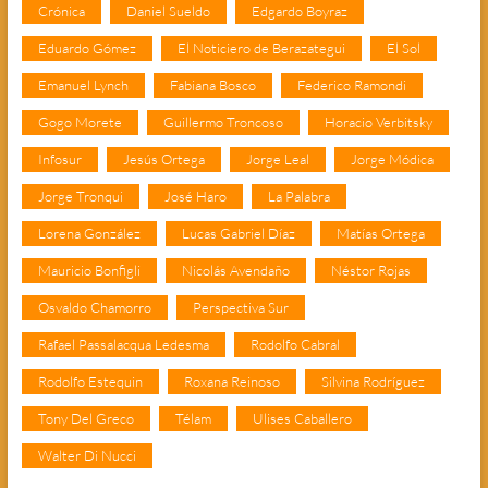
Crónica
Daniel Sueldo
Edgardo Boyraz
Eduardo Gómez
El Noticiero de Berazategui
El Sol
Emanuel Lynch
Fabiana Bosco
Federico Ramondi
Gogo Morete
Guillermo Troncoso
Horacio Verbitsky
Infosur
Jesús Ortega
Jorge Leal
Jorge Módica
Jorge Tronqui
José Haro
La Palabra
Lorena González
Lucas Gabriel Díaz
Matías Ortega
Mauricio Bonfigli
Nicolás Avendaño
Néstor Rojas
Osvaldo Chamorro
Perspectiva Sur
Rafael Passalacqua Ledesma
Rodolfo Cabral
Rodolfo Estequin
Roxana Reinoso
Silvina Rodríguez
Tony Del Greco
Télam
Ulises Caballero
Walter Di Nucci