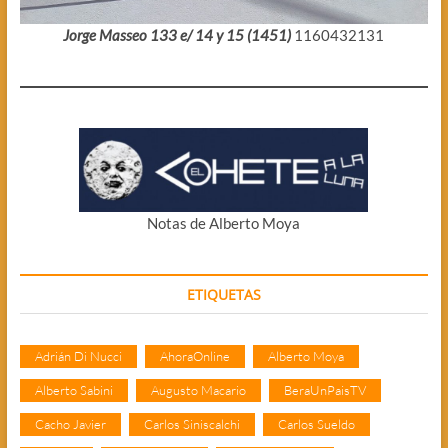
Jorge Masseo 133 e/ 14 y 15 (1451)
1160432131
Notas de Alberto Moya
ETIQUETAS
Adrián Di Nucci
AhoraOnline
Alberto Moya
Alberto Sabini
Augusto Macario
BeraUnPaisTV
Cacho Javier
Carlos Siniscalchi
Carlos Sueldo