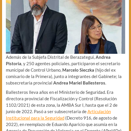
Además de la Subjefa Distrital de Berazategui,
Andrea
Pistoria
, y 250 agentes policiales, participaron el secretario
municipal de Control Urbano,
Marcelo Sieczka
(hijo del ex
comisario de la Primera), junto a integrantes del Gabinete; la
subsecretaria provincial
Andrea Mariel
Ballesteros
.
Ballesteros lleva años en el Ministerio de Seguridad. Era
directora provincial de Fiscalización y Control (Resolución
1102/2021) de esta zona, la AMBA Sur I, hasta que el 2 de
junio de 2022. Pasó a ser subsecretaria de
Articulación
Institucional para la Seguridad
(Decreto 916, de agosto de
2022), en reemplazo de Eduardo Aparicio que asumía en la
Agencia de Prevención de Violencia en el Deporte (
APreViDe
).