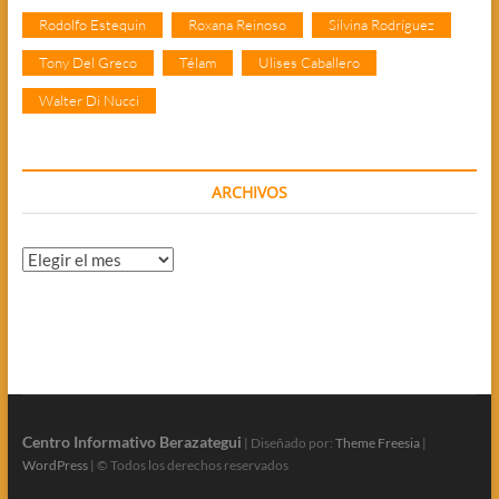
Rodolfo Estequin
Roxana Reinoso
Silvina Rodríguez
Tony Del Greco
Télam
Ulises Caballero
Walter Di Nucci
ARCHIVOS
Archivos
Centro Informativo Berazategui
| Diseñado por:
Theme Freesia
|
WordPress
| © Todos los derechos reservados