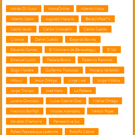
Adrián Di Nucci
AhoraOnline
Alberto Moya
Alberto Sabini
Augusto Macario
BeraUnPaisTV
Cacho Javier
Carlos Siniscalchi
Carlos Sueldo
Crónica
Daniel Sueldo
Edgardo Boyraz
Eduardo Gómez
El Noticiero de Berazategui
El Sol
Emanuel Lynch
Fabiana Bosco
Federico Ramondi
Gogo Morete
Guillermo Troncoso
Horacio Verbitsky
Infosur
Jesús Ortega
Jorge Leal
Jorge Módica
Jorge Tronqui
José Haro
La Palabra
Lorena González
Lucas Gabriel Díaz
Matías Ortega
Mauricio Bonfigli
Nicolás Avendaño
Néstor Rojas
Osvaldo Chamorro
Perspectiva Sur
Rafael Passalacqua Ledesma
Rodolfo Cabral