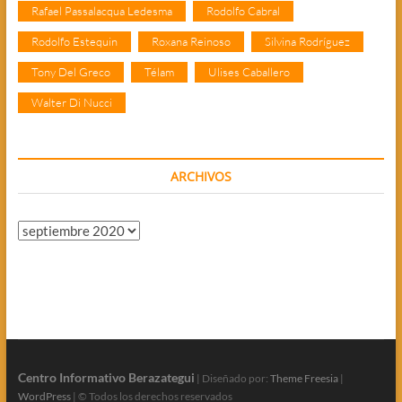
Rafael Passalacqua Ledesma
Rodolfo Cabral
Rodolfo Estequin
Roxana Reinoso
Silvina Rodríguez
Tony Del Greco
Télam
Ulises Caballero
Walter Di Nucci
ARCHIVOS
Archivos
Centro Informativo Berazategui
| Diseñado por:
Theme Freesia
|
WordPress
| © Todos los derechos reservados