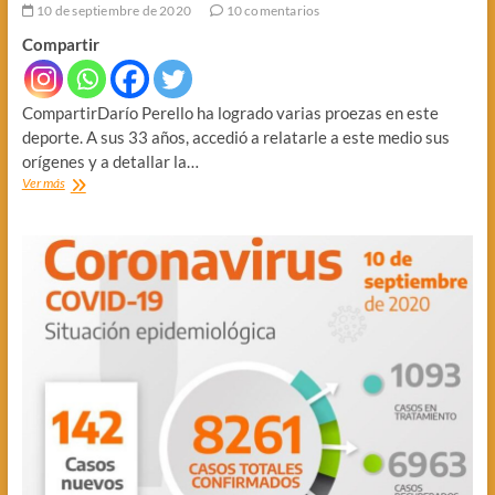
10 de septiembre de 2020
10 comentarios
Compartir
CompartirDarío Perello ha logrado varias proezas en este
deporte. A sus 33 años, accedió a relatarle a este medio sus
orígenes y a detallar la…
LA
Ver más
PELEA
A
VIDA
O
MUERTE
DEL
CAMPEÓN
DE
FULLCONTACT