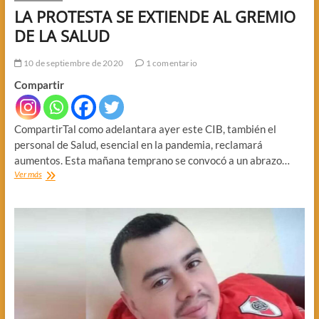
LA PROTESTA SE EXTIENDE AL GREMIO
DE LA SALUD
10 de septiembre de 2020
1 comentario
Compartir
CompartirTal como adelantara ayer este CIB, también el
personal de Salud, esencial en la pandemia, reclamará
aumentos. Esta mañana temprano se convocó a un abrazo…
LA
Ver más
PROTESTA
SE
EXTIENDE
AL
GREMIO
DE
LA
SALUD