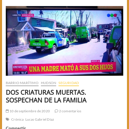
INTERNADA
CON
COVID19
BARRIO MARÍTIMO
HUDSON
SEGURIDAD
DOS CRIATURAS MUERTAS.
SOSPECHAN DE LA FAMILIA
10 de septiembre de 2020
2 comentarios
Crónica
Lucas Gabriel Díaz
Compartir