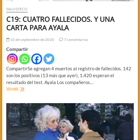
SALUD/ECO
C19: CUATRO FALLECIDOS. Y UNA
CARTA PARA AYALA
10 de septiembre de 2020
7 comentarios
Compartir
CompartirSe agregan 4 muertos al registro de fallecidos. 142
son los positivos (13 más que ayer), 1.420 esperan el
resultado del test. Ayala Los compañeros…
C19:
Ver más
CUATRO
FALLECIDOS.
Y
UNA
CARTA
PARA
AYALA