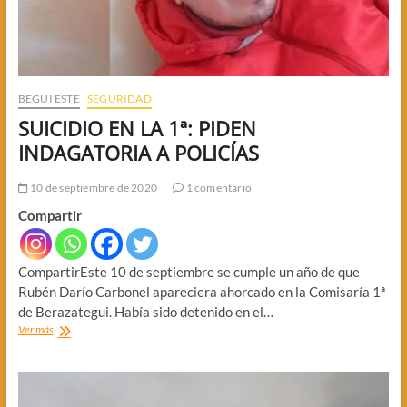
BEGUI ESTE
SEGURIDAD
SUICIDIO EN LA 1ª: PIDEN
INDAGATORIA A POLICÍAS
10 de septiembre de 2020
1 comentario
Compartir
CompartirEste 10 de septiembre se cumple un año de que
Rubén Darío Carbonel apareciera ahorcado en la Comisaría 1ª
de Berazategui. Había sido detenido en el…
SUICIDIO
Ver más
EN
LA
1ª:
PIDEN