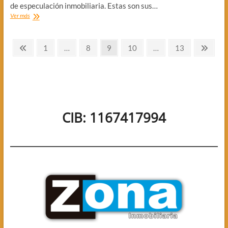
de especulación inmobiliaria. Estas son sus…
AVANZA
Ver más
EL
INCENDIO
Paginación
DE
Página
Página
Página
Página
Página
Página
Págin
1
…
8
9
10
…
13
LA
anterior
sigui
de
COSTA
(VIDEO)
entradas
CIB: 1167417994