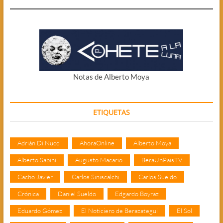
Notas de Alberto Moya
ETIQUETAS
Adrián Di Nucci
AhoraOnline
Alberto Moya
Alberto Sabini
Augusto Macario
BeraUnPaisTV
Cacho Javier
Carlos Siniscalchi
Carlos Sueldo
Crónica
Daniel Sueldo
Edgardo Boyraz
Eduardo Gómez
El Noticiero de Berazategui
El Sol