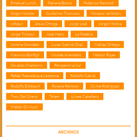
Emanuel Lynch
Fabiana Bosco
Federico Ramondi
Gogo Morete
Guillermo Troncoso
Horacio Verbitsky
Infosur
Jesús Ortega
Jorge Leal
Jorge Módica
Jorge Tronqui
José Haro
La Palabra
Lorena González
Lucas Gabriel Díaz
Matías Ortega
Mauricio Bonfigli
Nicolás Avendaño
Néstor Rojas
Osvaldo Chamorro
Perspectiva Sur
Rafael Passalacqua Ledesma
Rodolfo Cabral
Rodolfo Estequin
Roxana Reinoso
Silvina Rodríguez
Tony Del Greco
Télam
Ulises Caballero
Walter Di Nucci
ARCHIVOS