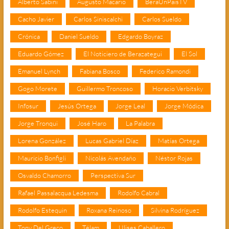
Alberto Sabini
Augusto Macario
BeraUnPaisTV
Cacho Javier
Carlos Siniscalchi
Carlos Sueldo
Crónica
Daniel Sueldo
Edgardo Boyraz
Eduardo Gómez
El Noticiero de Berazategui
El Sol
Emanuel Lynch
Fabiana Bosco
Federico Ramondi
Gogo Morete
Guillermo Troncoso
Horacio Verbitsky
Infosur
Jesús Ortega
Jorge Leal
Jorge Módica
Jorge Tronqui
José Haro
La Palabra
Lorena González
Lucas Gabriel Díaz
Matías Ortega
Mauricio Bonfigli
Nicolás Avendaño
Néstor Rojas
Osvaldo Chamorro
Perspectiva Sur
Rafael Passalacqua Ledesma
Rodolfo Cabral
Rodolfo Estequin
Roxana Reinoso
Silvina Rodríguez
Tony Del Greco
Télam
Ulises Caballero