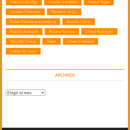
Mauricio Bonfigli
Nicolás Avendaño
Néstor Rojas
Osvaldo Chamorro
Perspectiva Sur
Rafael Passalacqua Ledesma
Rodolfo Cabral
Rodolfo Estequin
Roxana Reinoso
Silvina Rodríguez
Tony Del Greco
Télam
Ulises Caballero
Walter Di Nucci
ARCHIVOS
Archivos