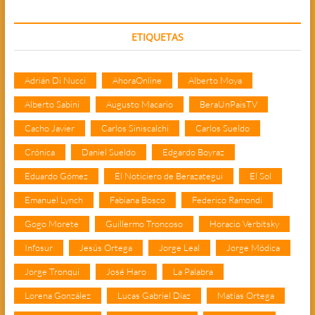
ETIQUETAS
Adrián Di Nucci
AhoraOnline
Alberto Moya
Alberto Sabini
Augusto Macario
BeraUnPaisTV
Cacho Javier
Carlos Siniscalchi
Carlos Sueldo
Crónica
Daniel Sueldo
Edgardo Boyraz
Eduardo Gómez
El Noticiero de Berazategui
El Sol
Emanuel Lynch
Fabiana Bosco
Federico Ramondi
Gogo Morete
Guillermo Troncoso
Horacio Verbitsky
Infosur
Jesús Ortega
Jorge Leal
Jorge Módica
Jorge Tronqui
José Haro
La Palabra
Lorena González
Lucas Gabriel Díaz
Matías Ortega