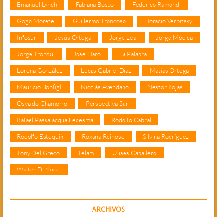
Emanuel Lynch
Fabiana Bosco
Federico Ramondi
Gogo Morete
Guillermo Troncoso
Horacio Verbitsky
Infosur
Jesús Ortega
Jorge Leal
Jorge Módica
Jorge Tronqui
José Haro
La Palabra
Lorena González
Lucas Gabriel Díaz
Matías Ortega
Mauricio Bonfigli
Nicolás Avendaño
Néstor Rojas
Osvaldo Chamorro
Perspectiva Sur
Rafael Passalacqua Ledesma
Rodolfo Cabral
Rodolfo Estequin
Roxana Reinoso
Silvina Rodríguez
Tony Del Greco
Télam
Ulises Caballero
Walter Di Nucci
ARCHIVOS