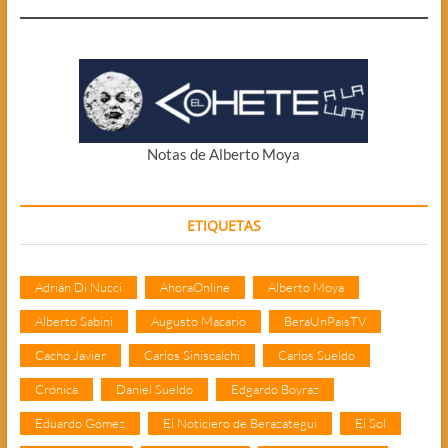
Notas de Alberto Moya
ETIQUETAS
Adrián Di Nucci
AhoraOnline
Alberto Moya
Alberto Sabini
Augusto Macario
BeraUnPaisTV
Cacho Javier
Carlos Siniscalchi
Carlos Sueldo
Crónica
Daniel Sueldo
Edgardo Boyraz
Eduardo Gómez
El Noticiero de Berazategui
El Sol