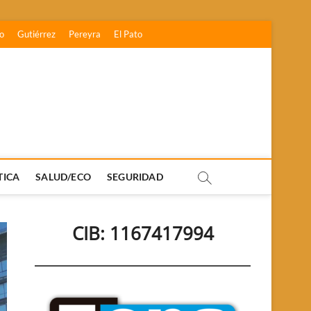
o
Gutiérrez
Pereyra
El Pato
TICA
SALUD/ECO
SEGURIDAD
CIB: 1167417994