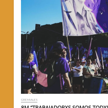
GREMIALES
8M “TRABAJADORXS SOMOS TODX