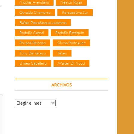
Nicolás Avendaño
Néstor Rojas
a
Osvaldo Chamorro
Perspectiva Sur
Rafael Passalacqua Ledesma
Rodolfo Cabral
Rodolfo Estequin
Roxana Reinoso
Silvina Rodríguez
Tony Del Greco
Télam
Ulises Caballero
Walter Di Nucci
ARCHIVOS
Archivos