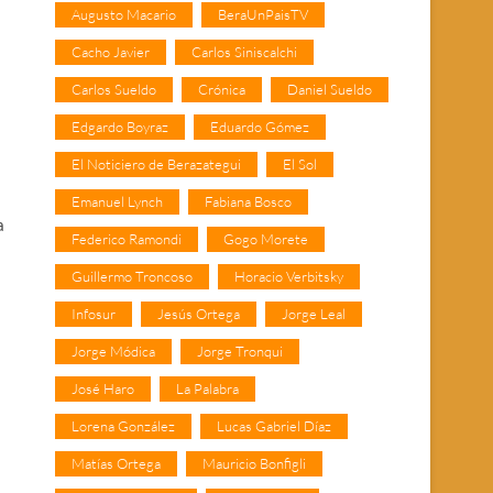
Augusto Macario
BeraUnPaisTV
Cacho Javier
Carlos Siniscalchi
Carlos Sueldo
Crónica
Daniel Sueldo
Edgardo Boyraz
Eduardo Gómez
El Noticiero de Berazategui
El Sol
Emanuel Lynch
Fabiana Bosco
a
Federico Ramondi
Gogo Morete
Guillermo Troncoso
Horacio Verbitsky
Infosur
Jesús Ortega
Jorge Leal
Jorge Módica
Jorge Tronqui
José Haro
La Palabra
Lorena González
Lucas Gabriel Díaz
Matías Ortega
Mauricio Bonfigli