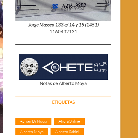
Jorge Masseo 133 e/ 14 y 15 (1451)
1160432131
Notas de Alberto Moya
ETIQUETAS
Adrián Di Nucci
AhoraOnline
Alberto Moya
Alberto Sabini