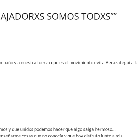
ABAJADORXS SOMOS TODXS””
mpañó y a nuestra fuerza que es el movimiento evita Berazategui a l
mos y que unidxs podemos hacer que algo salga hermoso…
 enseñarme cosas que no conocía y que hoy disfruto junto a mis