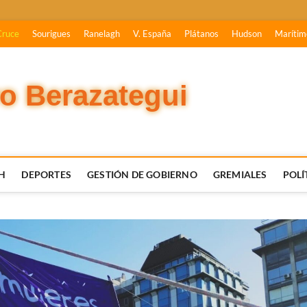
Cruce
Sourigues
Ranelagh
V. España
Plátanos
Hudson
Marítim
vo Berazategui
H
DEPORTES
GESTIÓN DE GOBIERNO
GREMIALES
POLÍ