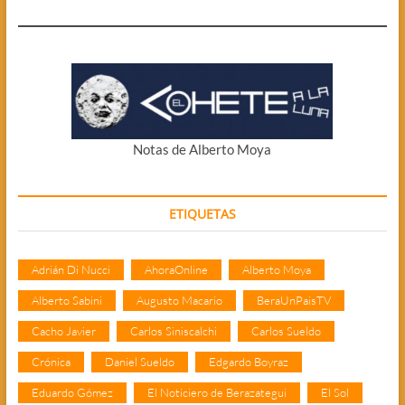
Notas de Alberto Moya
ETIQUETAS
Adrián Di Nucci
AhoraOnline
Alberto Moya
Alberto Sabini
Augusto Macario
BeraUnPaisTV
Cacho Javier
Carlos Siniscalchi
Carlos Sueldo
Crónica
Daniel Sueldo
Edgardo Boyraz
Eduardo Gómez
El Noticiero de Berazategui
El Sol