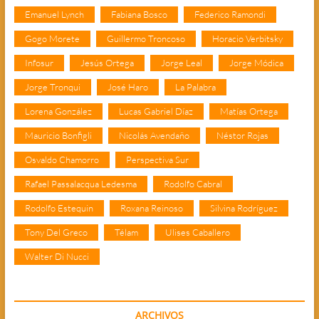
Emanuel Lynch
Fabiana Bosco
Federico Ramondi
Gogo Morete
Guillermo Troncoso
Horacio Verbitsky
Infosur
Jesús Ortega
Jorge Leal
Jorge Módica
Jorge Tronqui
José Haro
La Palabra
Lorena González
Lucas Gabriel Díaz
Matías Ortega
Mauricio Bonfigli
Nicolás Avendaño
Néstor Rojas
Osvaldo Chamorro
Perspectiva Sur
Rafael Passalacqua Ledesma
Rodolfo Cabral
Rodolfo Estequin
Roxana Reinoso
Silvina Rodríguez
Tony Del Greco
Télam
Ulises Caballero
Walter Di Nucci
ARCHIVOS