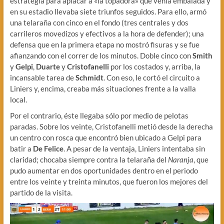
estrategia para aplacar a «la topadora» que venía embalada y
en su estadio llevaba siete triunfos seguidos. Para ello, armó
una telaraña con cinco en el fondo (tres centrales y dos
carrileros movedizos y efectivos a la hora de defender); una
defensa que en la primera etapa no mostró fisuras y se fue
afianzando con el correr de los minutos. Doble cinco con
Smith
y
Gelpi
,
Duarte
y
Cristofanelli
por los costados y, arriba, la
incansable tarea de
Schmidt
. Con eso, le cortó el circuito a
Liniers y, encima, creaba más situaciones frente a la valla
local.
Por el contrario, éste llegaba sólo por medio de pelotas
paradas. Sobre los veinte, Cristofanelli metió desde la derecha
un centro con rosca que encontró bien ubicado a Gelpi para
batir a
De Felice
. A pesar de la ventaja, Liniers intentaba sin
claridad; chocaba siempre contra la telaraña del
Naranja
, que
pudo aumentar en dos oportunidades dentro en el periodo
entre los veinte y treinta minutos, que fueron los mejores del
partido de la visita.