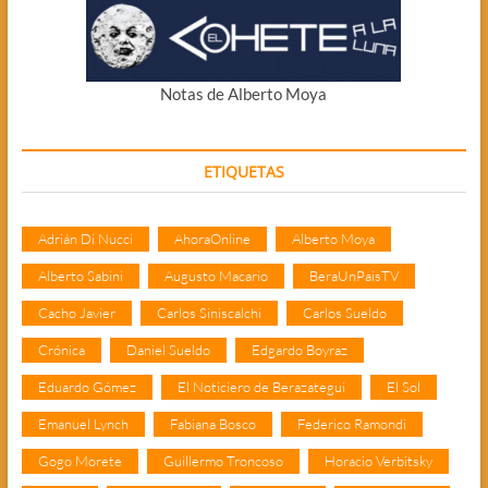
Notas de Alberto Moya
ETIQUETAS
Adrián Di Nucci
AhoraOnline
Alberto Moya
Alberto Sabini
Augusto Macario
BeraUnPaisTV
Cacho Javier
Carlos Siniscalchi
Carlos Sueldo
Crónica
Daniel Sueldo
Edgardo Boyraz
Eduardo Gómez
El Noticiero de Berazategui
El Sol
Emanuel Lynch
Fabiana Bosco
Federico Ramondi
Gogo Morete
Guillermo Troncoso
Horacio Verbitsky