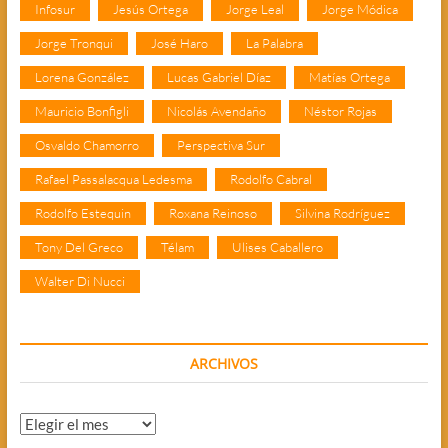
Infosur
Jesús Ortega
Jorge Leal
Jorge Módica
Jorge Tronqui
José Haro
La Palabra
Lorena González
Lucas Gabriel Díaz
Matías Ortega
Mauricio Bonfigli
Nicolás Avendaño
Néstor Rojas
Osvaldo Chamorro
Perspectiva Sur
Rafael Passalacqua Ledesma
Rodolfo Cabral
Rodolfo Estequin
Roxana Reinoso
Silvina Rodríguez
Tony Del Greco
Télam
Ulises Caballero
Walter Di Nucci
ARCHIVOS
Archivos