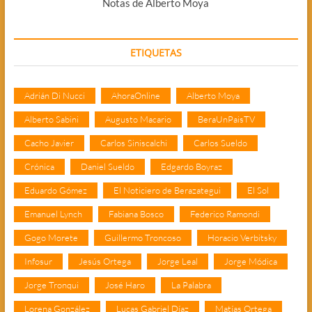
Notas de Alberto Moya
ETIQUETAS
Adrián Di Nucci
AhoraOnline
Alberto Moya
Alberto Sabini
Augusto Macario
BeraUnPaisTV
Cacho Javier
Carlos Siniscalchi
Carlos Sueldo
Crónica
Daniel Sueldo
Edgardo Boyraz
Eduardo Gómez
El Noticiero de Berazategui
El Sol
Emanuel Lynch
Fabiana Bosco
Federico Ramondi
Gogo Morete
Guillermo Troncoso
Horacio Verbitsky
Infosur
Jesús Ortega
Jorge Leal
Jorge Módica
Jorge Tronqui
José Haro
La Palabra
Lorena González
Lucas Gabriel Díaz
Matías Ortega