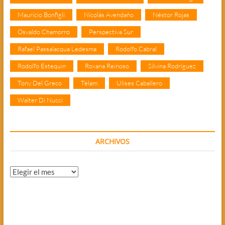
Mauricio Bonfigli
Nicolás Avendaño
Néstor Rojas
Osvaldo Chamorro
Perspectiva Sur
Rafael Passalacqua Ledesma
Rodolfo Cabral
Rodolfo Estequin
Roxana Reinoso
Silvina Rodríguez
Tony Del Greco
Télam
Ulises Caballero
Walter Di Nucci
ARCHIVOS
Archivos