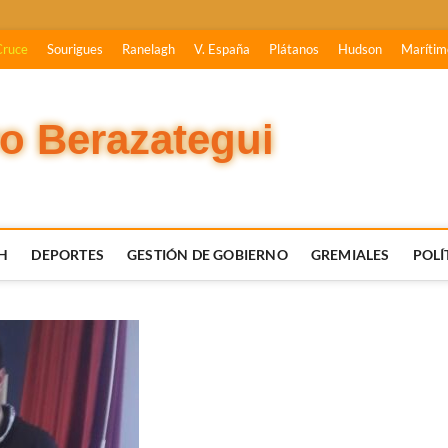
Cruce
Sourigues
Ranelagh
V. España
Plátanos
Hudson
Marítim
vo Berazategui
H
DEPORTES
GESTIÓN DE GOBIERNO
GREMIALES
POLÍ