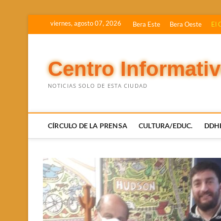
Saltar
viernes, agosto 07, 2026
Bera Este
Bera Oeste
El 
al
contenido
Centro Informati
NOTICIAS SOLO DE ESTA CIUDAD
CÍRCULO DE LA PRENSA
CULTURA/EDUC.
DDH