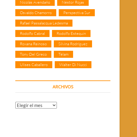
Nicolás Avendaño
Néstor Rojas
Osvaldo Chamorro
Perspectiva Sur
Rafael Passalacqua Ledesma
Rodolfo Cabral
Rodolfo Estequin
Roxana Reinoso
Silvina Rodríguez
Tony Del Greco
Télam
Ulises Caballero
Walter Di Nucci
ARCHIVOS
Archivos