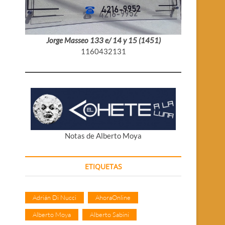
Jorge Masseo 133 e/ 14 y 15 (1451)
1160432131
Notas de Alberto Moya
ETIQUETAS
Adrián Di Nucci
AhoraOnline
Alberto Moya
Alberto Sabini