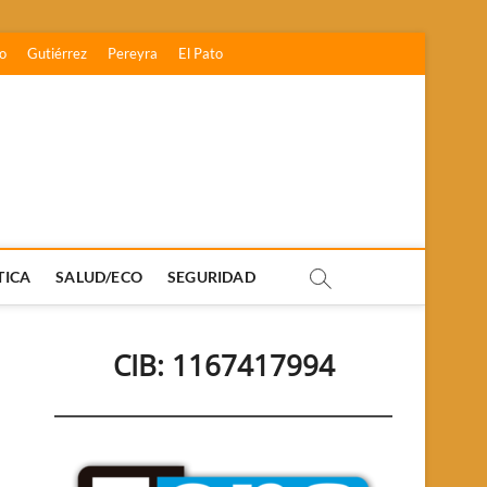
o
Gutiérrez
Pereyra
El Pato
TICA
SALUD/ECO
SEGURIDAD
CIB: 1167417994