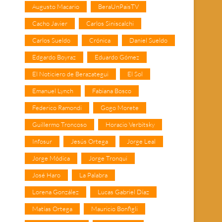
Augusto Macario
BeraUnPaisTV
Cacho Javier
Carlos Siniscalchi
Carlos Sueldo
Crónica
Daniel Sueldo
Edgardo Boyraz
Eduardo Gómez
El Noticiero de Berazategui
El Sol
Emanuel Lynch
Fabiana Bosco
Federico Ramondi
Gogo Morete
Guillermo Troncoso
Horacio Verbitsky
Infosur
Jesús Ortega
Jorge Leal
Jorge Módica
Jorge Tronqui
José Haro
La Palabra
Lorena González
Lucas Gabriel Díaz
Matías Ortega
Mauricio Bonfigli