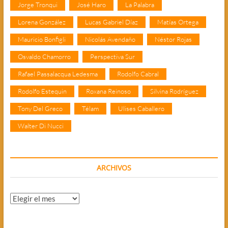
Jorge Tronqui
José Haro
La Palabra
Lorena González
Lucas Gabriel Díaz
Matías Ortega
Mauricio Bonfigli
Nicolás Avendaño
Néstor Rojas
Osvaldo Chamorro
Perspectiva Sur
Rafael Passalacqua Ledesma
Rodolfo Cabral
Rodolfo Estequin
Roxana Reinoso
Silvina Rodríguez
Tony Del Greco
Télam
Ulises Caballero
Walter Di Nucci
ARCHIVOS
Archivos