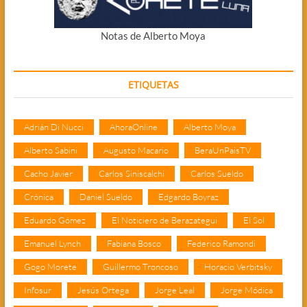
Notas de Alberto Moya
ETIQUETAS
Adrián Di Nucci
AhoraOnline
Alberto Moya
Alberto Sabini
Augusto Macario
BeraUnPaisTV
Cacho Javier
Carlos Siniscalchi
Carlos Sueldo
Crónica
Daniel Sueldo
Edgardo Boyraz
Eduardo Gómez
El Noticiero de Berazategui
El Sol
Emanuel Lynch
Fabiana Bosco
Federico Ramondi
Gogo Morete
Guillermo Troncoso
Horacio Verbitsky
Infosur
Jesús Ortega
Jorge Leal
Jorge Módica