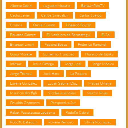
Alberto Sabini
Augusto Macario
BeraUnPaisTV
Cacho Javier
Carlos Siniscalchi
Carlos Sueldo
Crónica
Daniel Sueldo
Edgardo Boyraz
Eduardo Gómez
El Noticiero de Berazategui
El Sol
Emanuel Lynch
Fabiana Bosco
Federico Ramondi
Gogo Morete
Guillermo Troncoso
Horacio Verbitsky
Infosur
Jesús Ortega
Jorge Leal
Jorge Módica
Jorge Tronqui
José Haro
La Palabra
Lorena González
Lucas Gabriel Díaz
Matías Ortega
Mauricio Bonfigli
Nicolás Avendaño
Néstor Rojas
Osvaldo Chamorro
Perspectiva Sur
Rafael Passalacqua Ledesma
Rodolfo Cabral
Rodolfo Estequin
Roxana Reinoso
Silvina Rodríguez