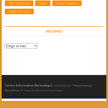
Tony Del Greco
Télam
Ulises Caballero
Walter Di Nucci
ARCHIVOS
Archivos
Centro Informativo Berazategui
| Diseñado por:
Theme Freesia
|
WordPress
| © Todos los derechos reservados