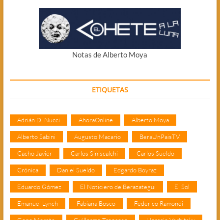
Notas de Alberto Moya
ETIQUETAS
Adrián Di Nucci
AhoraOnline
Alberto Moya
Alberto Sabini
Augusto Macario
BeraUnPaisTV
Cacho Javier
Carlos Siniscalchi
Carlos Sueldo
Crónica
Daniel Sueldo
Edgardo Boyraz
Eduardo Gómez
El Noticiero de Berazategui
El Sol
Emanuel Lynch
Fabiana Bosco
Federico Ramondi
Gogo Morete
Guillermo Troncoso
Horacio Verbitsky