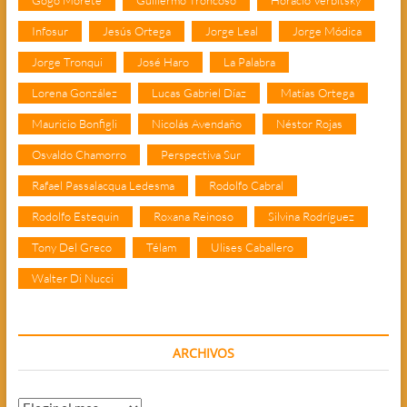
Infosur
Jesús Ortega
Jorge Leal
Jorge Módica
Jorge Tronqui
José Haro
La Palabra
Lorena González
Lucas Gabriel Díaz
Matías Ortega
Mauricio Bonfigli
Nicolás Avendaño
Néstor Rojas
Osvaldo Chamorro
Perspectiva Sur
Rafael Passalacqua Ledesma
Rodolfo Cabral
Rodolfo Estequin
Roxana Reinoso
Silvina Rodríguez
Tony Del Greco
Télam
Ulises Caballero
Walter Di Nucci
ARCHIVOS
Archivos