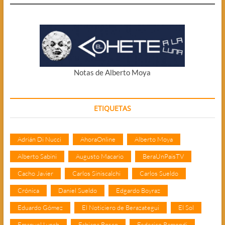
Notas de Alberto Moya
ETIQUETAS
Adrián Di Nucci
AhoraOnline
Alberto Moya
Alberto Sabini
Augusto Macario
BeraUnPaisTV
Cacho Javier
Carlos Siniscalchi
Carlos Sueldo
Crónica
Daniel Sueldo
Edgardo Boyraz
Eduardo Gómez
El Noticiero de Berazategui
El Sol
Emanuel Lynch
Fabiana Bosco
Federico Ramondi