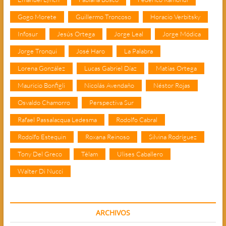
Gogo Morete
Guillermo Troncoso
Horacio Verbitsky
Infosur
Jesús Ortega
Jorge Leal
Jorge Módica
Jorge Tronqui
José Haro
La Palabra
Lorena González
Lucas Gabriel Díaz
Matías Ortega
Mauricio Bonfigli
Nicolás Avendaño
Néstor Rojas
Osvaldo Chamorro
Perspectiva Sur
Rafael Passalacqua Ledesma
Rodolfo Cabral
Rodolfo Estequin
Roxana Reinoso
Silvina Rodríguez
Tony Del Greco
Télam
Ulises Caballero
Walter Di Nucci
ARCHIVOS