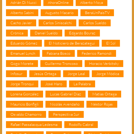
Adrián Di Nucci
AhoraOnline
Alberto Moya
Alberto Sabini
Augusto Macario
BeraUnPaisTV
Cacho Javier
Carlos Siniscalchi
Carlos Sueldo
Crónica
Daniel Sueldo
Edgardo Boyraz
Eduardo Gómez
El Noticiero de Berazategui
El Sol
Emanuel Lynch
Fabiana Bosco
Federico Ramondi
Gogo Morete
Guillermo Troncoso
Horacio Verbitsky
Infosur
Jesús Ortega
Jorge Leal
Jorge Módica
Jorge Tronqui
José Haro
La Palabra
Lorena González
Lucas Gabriel Díaz
Matías Ortega
Mauricio Bonfigli
Nicolás Avendaño
Néstor Rojas
Osvaldo Chamorro
Perspectiva Sur
Rafael Passalacqua Ledesma
Rodolfo Cabral