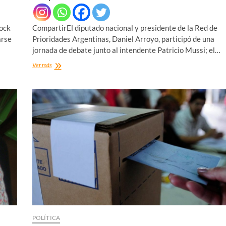
rock
CompartirEl diputado nacional y presidente de la Red de
arse
Prioridades Argentinas, Daniel Arroyo, participó de una
jornada de debate junto al intendente Patricio Mussi; el…
ARROYO:
Ver más
“BERAZATEGUI
ES
MODELO
DE
DESARROLLO”
POLÍTICA