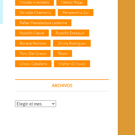
Nicolás Avendaño
Néstor Rojas
Osvaldo Chamorro
Perspectiva Sur
Rafael Passalacqua Ledesma
Rodolfo Cabral
Rodolfo Estequin
Roxana Reinoso
Silvina Rodríguez
Tony Del Greco
Télam
Ulises Caballero
Walter Di Nucci
ARCHIVOS
Archivos