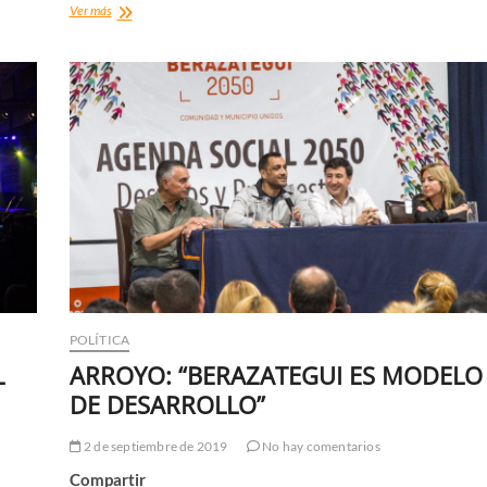
BUSCAN
Ver más
TESTIGOS
DE
LA
GOLPIZA
A
UNA
MUJER
POLÍTICA
L
ARROYO: “BERAZATEGUI ES MODELO
DE DESARROLLO”
2 de septiembre de 2019
No hay comentarios
Compartir