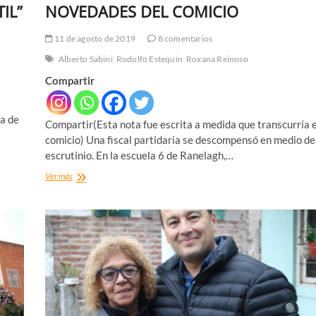
IL”
NOVEDADES DEL COMICIO
11 de agosto de 2019
8 comentarios
Alberto Sabini
Rodolfo Estequin
Roxana Reinoso
Compartir
ia de
Compartir(Esta nota fue escrita a medida que transcurría e
comicio) Una fiscal partidaria se descompensó en medio de
escrutinio. En la escuela 6 de Ranelagh,…
NOVEDADES
Ver más
DEL
COMICIO