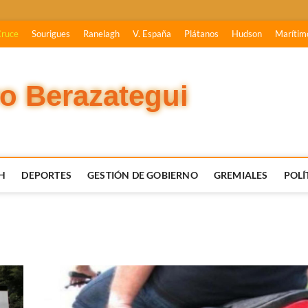
Cruce
Sourigues
Ranelagh
V. España
Plátanos
Hudson
Marítim
vo Berazategui
H
DEPORTES
GESTIÓN DE GOBIERNO
GREMIALES
POLÍ