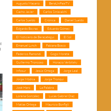
Augusto Macario
BeraUnPaisTV
Cacho Javier
Carlos Siniscalchi
Carlos Sueldo
Crónica
Daniel Sueldo
Edgardo Boyraz
Eduardo Gómez
El Noticiero de Berazategui
El Sol
l
Emanuel Lynch
Fabiana Bosco
l
Federico Ramondi
Gogo Morete
Guillermo Troncoso
Horacio Verbitsky
Infosur
Jesús Ortega
Jorge Leal
Jorge Módica
Jorge Tronqui
José Haro
La Palabra
Lorena González
Lucas Gabriel Díaz
Matías Ortega
Mauricio Bonfigli