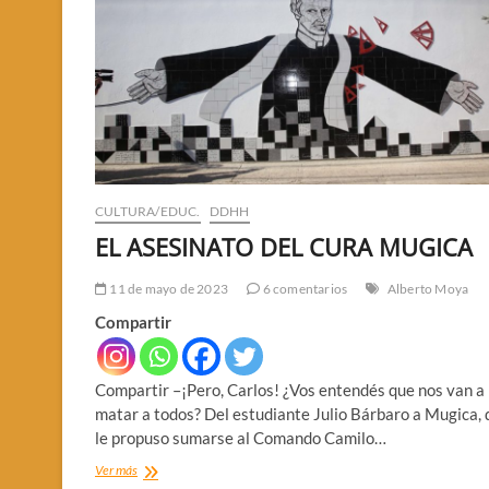
CULTURA/EDUC.
DDHH
EL ASESINATO DEL CURA MUGICA
11 de mayo de 2023
6 comentarios
Alberto Moya
Compartir
Compartir –¡Pero, Carlos! ¿Vos entendés que nos van a
matar a todos? Del estudiante Julio Bárbaro a Mugica, 
le propuso sumarse al Comando Camilo…
EL
Ver más
ASESINATO