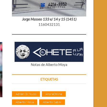
Jorge Masseo 133 e/ 14 y 15 (1451)
1160432131
Notas de Alberto Moya
ETIQUETAS
Adrián Di Nucci
AhoraOnline
Alberto Moya
Alberto Sabini