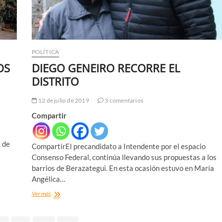
POLÍTICA
OS
DIEGO GENEIRO RECORRE EL
DISTRITO
12 de julio de 2019
3 comentarios
Compartir
s de
CompartirEl precandidato a Intendente por el espacio
Consenso Federal, continúa llevando sus propuestas a los
barrios de Berazategui. En esta ocasión estuvo en María
Angélica…
DIEGO
Ver más
GENEIRO
RECORRE
EL