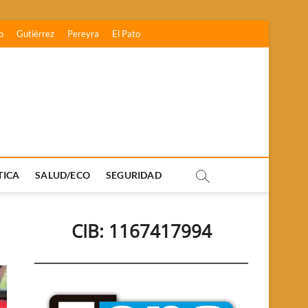
o
Gutiérrez
Pereyra
El Pato
TICA
SALUD/ECO
SEGURIDAD
CIB: 1167417994