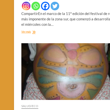
CompartirEn el marco de la 11° edición del festival de 
más imponente de la zona sur, que comenzó a desarroll
el miércoles con la…
LA
Ver más
ORQUESTA
ESCUELA
MUNICIPAL
EN
EL
BERA
ROCK
SALUD/ECO