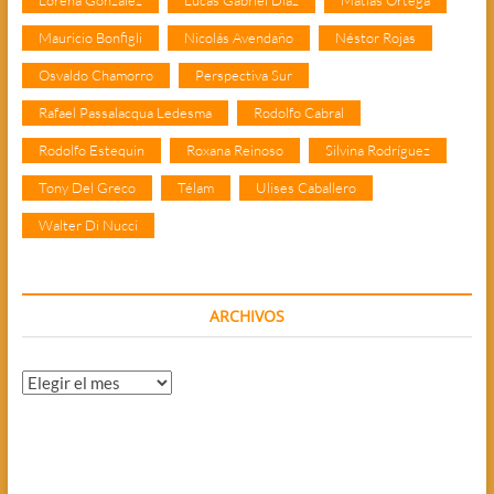
Lorena González
Lucas Gabriel Díaz
Matías Ortega
Mauricio Bonfigli
Nicolás Avendaño
Néstor Rojas
Osvaldo Chamorro
Perspectiva Sur
Rafael Passalacqua Ledesma
Rodolfo Cabral
Rodolfo Estequin
Roxana Reinoso
Silvina Rodríguez
Tony Del Greco
Télam
Ulises Caballero
Walter Di Nucci
ARCHIVOS
Archivos