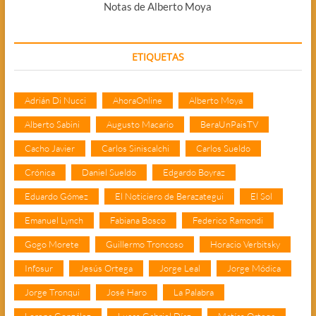
Notas de Alberto Moya
ETIQUETAS
Adrián Di Nucci
AhoraOnline
Alberto Moya
Alberto Sabini
Augusto Macario
BeraUnPaisTV
Cacho Javier
Carlos Siniscalchi
Carlos Sueldo
Crónica
Daniel Sueldo
Edgardo Boyraz
Eduardo Gómez
El Noticiero de Berazategui
El Sol
Emanuel Lynch
Fabiana Bosco
Federico Ramondi
Gogo Morete
Guillermo Troncoso
Horacio Verbitsky
Infosur
Jesús Ortega
Jorge Leal
Jorge Módica
Jorge Tronqui
José Haro
La Palabra