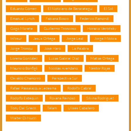
Eduardo Gómez
El Noticiero de Berazategui
El Sol
Emanuel Lynch
Fabiana Bosco
Federico Ramondi
Gogo Morete
Guillermo Troncoso
Horacio Verbitsky
Infosur
Jesús Ortega
Jorge Leal
Jorge Módica
Jorge Tronqui
José Haro
La Palabra
Lorena González
Lucas Gabriel Díaz
Matías Ortega
Mauricio Bonfigli
Nicolás Avendaño
Néstor Rojas
Osvaldo Chamorro
Perspectiva Sur
Rafael Passalacqua Ledesma
Rodolfo Cabral
Rodolfo Estequin
Roxana Reinoso
Silvina Rodríguez
Tony Del Greco
Télam
Ulises Caballero
Walter Di Nucci