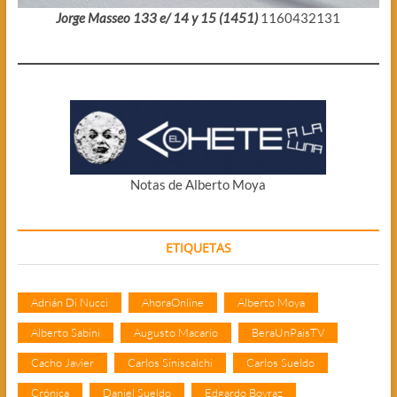
Jorge Masseo 133 e/ 14 y 15 (1451)
1160432131
Notas de Alberto Moya
ETIQUETAS
Adrián Di Nucci
AhoraOnline
Alberto Moya
Alberto Sabini
Augusto Macario
BeraUnPaisTV
Cacho Javier
Carlos Siniscalchi
Carlos Sueldo
Crónica
Daniel Sueldo
Edgardo Boyraz