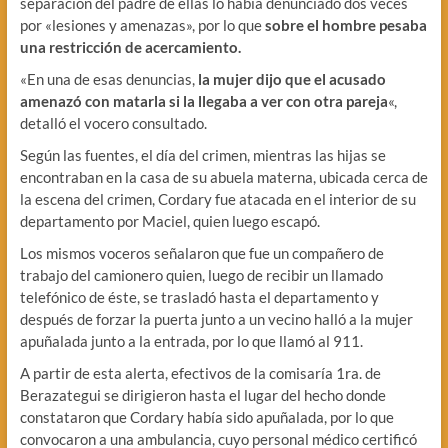
separación del padre de ellas lo había denunciado dos veces
por «lesiones y amenazas», por lo que
sobre el hombre pesaba
una restricción de acercamiento.
«En una de esas denuncias,
la mujer dijo que el acusado
amenazó con matarla si la llegaba a ver con otra pareja
«,
detalló el vocero consultado.
Según las fuentes, el día del crimen, mientras las hijas se
encontraban en la casa de su abuela materna, ubicada cerca de
la escena del crimen, Cordary fue atacada en el interior de su
departamento por Maciel, quien luego escapó.
Los mismos voceros señalaron que fue un compañero de
trabajo del camionero quien, luego de recibir un llamado
telefónico de éste, se trasladó hasta el departamento y
después de forzar la puerta junto a un vecino halló a la mujer
apuñalada junto a la entrada, por lo que llamó al 911.
A partir de esta alerta, efectivos de la comisaría 1ra. de
Berazategui se dirigieron hasta el lugar del hecho donde
constataron que Cordary había sido apuñalada, por lo que
convocaron a una ambulancia, cuyo personal médico certificó