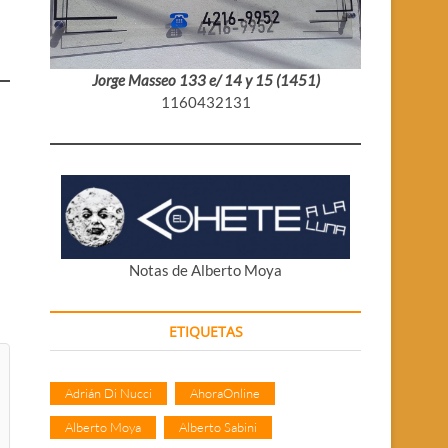
Jorge Masseo 133 e/ 14 y 15 (1451)
1160432131
Notas de Alberto Moya
ETIQUETAS
Adrián Di Nucci
AhoraOnline
Alberto Moya
Alberto Sabini