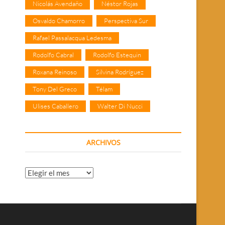
Nicolás Avendaño
Néstor Rojas
Osvaldo Chamorro
Perspectiva Sur
Rafael Passalacqua Ledesma
Rodolfo Cabral
Rodolfo Estequin
Roxana Reinoso
Silvina Rodríguez
Tony Del Greco
Télam
Ulises Caballero
Walter Di Nucci
ARCHIVOS
Archivos