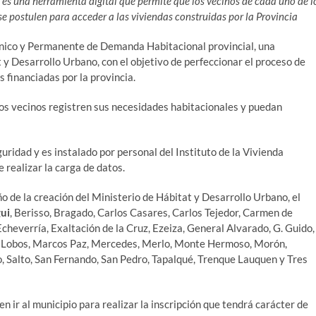
s una herramienta digital que permite que los vecinos de cada uno de l
e postulen para acceder a las viviendas construidas por la Provincia
Único y Permanente de Demanda Habitacional provincial, una
t y Desarrollo Urbano, con el objetivo de perfeccionar el proceso de
s financiadas por la provincia.
os vecinos registren sus necesidades habitacionales y puedan
uridad y es instalado por personal del Instituto de la Vivienda
 realizar la carga de datos.
 de la creación del Ministerio de Hábitat y Desarrollo Urbano, el
ui
, Berisso, Bragado, Carlos Casares, Carlos Tejedor, Carmen de
heverría, Exaltación de la Cruz, Ezeiza, General Alvarado, G. Guido,
ía, Lobos, Marcos Paz, Mercedes, Merlo, Monte Hermoso, Morón,
lo, Salto, San Fernando, San Pedro, Tapalqué, Trenque Lauquen y Tres
 ir al municipio para realizar la inscripción que tendrá carácter de