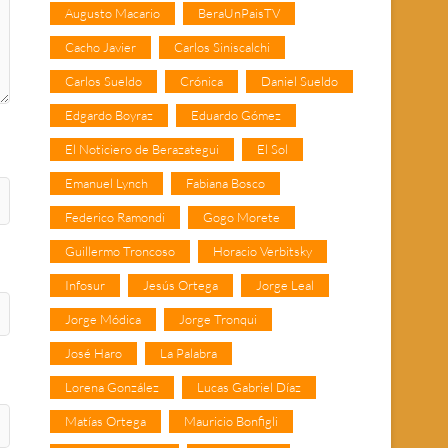
Augusto Macario
BeraUnPaisTV
Cacho Javier
Carlos Siniscalchi
Carlos Sueldo
Crónica
Daniel Sueldo
Edgardo Boyraz
Eduardo Gómez
El Noticiero de Berazategui
El Sol
Emanuel Lynch
Fabiana Bosco
Federico Ramondi
Gogo Morete
Guillermo Troncoso
Horacio Verbitsky
Infosur
Jesús Ortega
Jorge Leal
Jorge Módica
Jorge Tronqui
José Haro
La Palabra
Lorena González
Lucas Gabriel Díaz
Matías Ortega
Mauricio Bonfigli