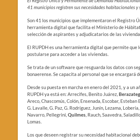
El Registro Único y Permanente de Demanda Habitacional e
41 municipios registren sus necesidades habitacionales y s
Son 41 los municipios que implementaron el Registro 
herramienta digital que facilita el Ministerio de Hábita
selección de aspirantes y adjudicatarios de las vivienda
El RUPDH es una herramienta digital que permite que l
postularse para acceder a las viviendas.
Se trata de un software que resguarda los datos con seg
bonaerense. Se capacita al personal que se encargará de
Desde su puesta en marcha en enero del 2021, y a un año
RUPDH ya está en: Arrecifes, Benito Juárez,
Berazateg
Areco, Chascomús, Colón, Ensenada, Escobar, Esteban Ec
G. Lavalle, G. Paz, G. Rodríguez, Junín, Lezama, Lober
Navarro, Pellegrini,
Quilmes
, Rauch, Saavedra, Saladil
Lomas.
Los que deseen registrar su necesidad habitacional deben