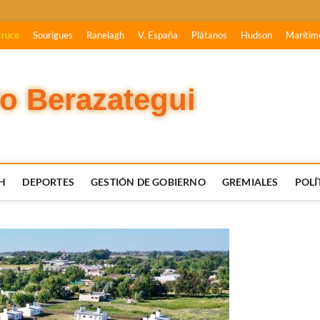
Cruce
Sourigues
Ranelagh
V. España
Plátanos
Hudson
Marítim
vo Berazategui
H
DEPORTES
GESTIÓN DE GOBIERNO
GREMIALES
POLÍ