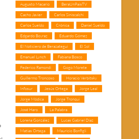
Augusto Macario
BeraUnPaisTV
Cacho Javier
Carlos Siniscalchi
Carlos Sueldo
Crónica
Daniel Sueldo
Edgardo Boyraz
Eduardo Gómez
El Noticiero de Berazategui
El Sol
Emanuel Lynch
Fabiana Bosco
Federico Ramondi
Gogo Morete
Guillermo Troncoso
Horacio Verbitsky
Infosur
Jesús Ortega
Jorge Leal
Jorge Módica
Jorge Tronqui
José Haro
La Palabra
Lorena González
Lucas Gabriel Díaz
o
Matías Ortega
Mauricio Bonfigli
el