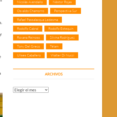
Nicolás Avendaño
Néstor Rojas
Osvaldo Chamorro
Perspectiva Sur
Rafael Passalacqua Ledesma
a.
Rodolfo Cabral
Rodolfo Estequin
gy
Roxana Reinoso
Silvina Rodríguez
Tony Del Greco
Télam
Ulises Caballero
Walter Di Nucci
e
a
ARCHIVOS
Archivos