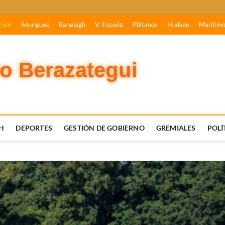
ruce
Sourigues
Ranelagh
V. España
Plátanos
Hudson
Marítim
vo Berazategui
H
DEPORTES
GESTIÓN DE GOBIERNO
GREMIALES
POLÍ