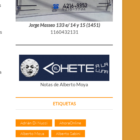
s
Jorge Masseo 133 e/ 14 y 15 (1451)
1160432131
as
a
Notas de Alberto Moya
ETIQUETAS
Adrián Di Nucci
AhoraOnline
Alberto Moya
Alberto Sabini