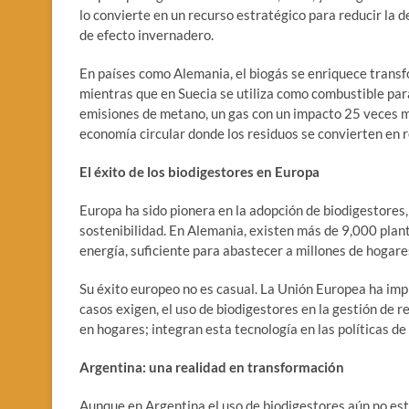
lo convierte en un recurso estratégico para reducir la 
de efecto invernadero.
En países como Alemania, el biogás se enriquece transf
mientras que en Suecia se utiliza como combustible para
emisiones de metano, un gas con un impacto 25 veces m
economía circular donde los residuos se convierten en r
El éxito de los biodigestores en Europa
Europa ha sido pionera en la adopción de biodigestores
sostenibilidad. En Alemania, existen más de 9,000 pla
energía, suficiente para abastecer a millones de hogare
Su éxito europeo no es casual. La Unión Europea ha im
casos exigen, el uso de biodigestores en la gestión de r
en hogares; integran esta tecnología en las políticas de
Argentina: una realidad en transformación
Aunque en Argentina el uso de biodigestores aún no es