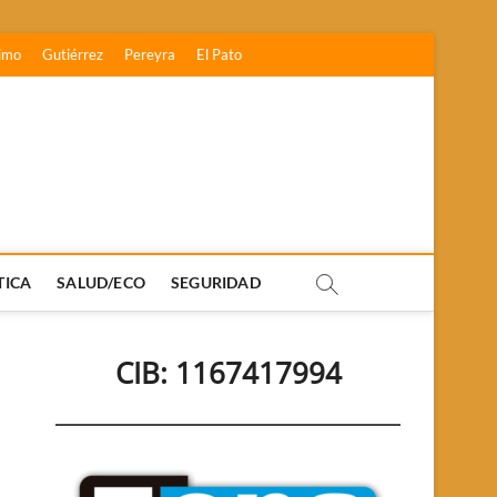
imo
Gutiérrez
Pereyra
El Pato
TICA
SALUD/ECO
SEGURIDAD
CIB: 1167417994