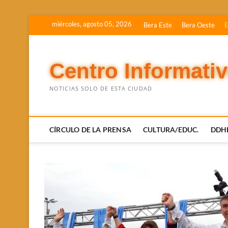
Saltar
miércoles, agosto 05, 2026
Bera Este
Bera Oeste
E
al
contenido
Centro Informati
NOTICIAS SOLO DE ESTA CIUDAD
CÍRCULO DE LA PRENSA
CULTURA/EDUC.
DDH