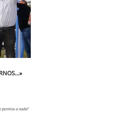
IRNOS…»
e permiso a nadie”