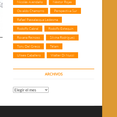
Nicolás Avendaño
Néstor Rojas
Osvaldo Chamorro
Perspectiva Sur
Rafael Passalacqua Ledesma
Rodolfo Cabral
Rodolfo Estequin
Roxana Reinoso
Silvina Rodríguez
Tony Del Greco
Télam
Ulises Caballero
Walter Di Nucci
ARCHIVOS
Archivos