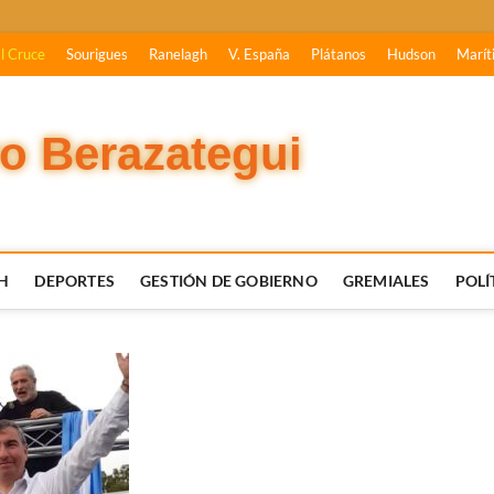
l Cruce
Sourigues
Ranelagh
V. España
Plátanos
Hudson
Marít
vo Berazategui
H
DEPORTES
GESTIÓN DE GOBIERNO
GREMIALES
POLÍ