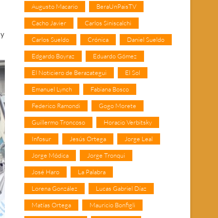
Augusto Macario
BeraUnPaisTV
Cacho Javier
Carlos Siniscalchi
 y
Carlos Sueldo
Crónica
Daniel Sueldo
Edgardo Boyraz
Eduardo Gómez
El Noticiero de Berazategui
El Sol
Emanuel Lynch
Fabiana Bosco
Federico Ramondi
Gogo Morete
Guillermo Troncoso
Horacio Verbitsky
Infosur
Jesús Ortega
Jorge Leal
Jorge Módica
Jorge Tronqui
José Haro
La Palabra
Lorena González
Lucas Gabriel Díaz
Matías Ortega
Mauricio Bonfigli