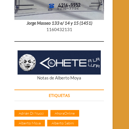
Jorge Masseo 133 e/ 14 y 15 (1451)
1160432131
Notas de Alberto Moya
ETIQUETAS
Adrián Di Nucci
AhoraOnline
Alberto Moya
Alberto Sabini