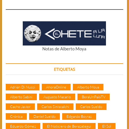
Notas de Alberto Moya
ETIQUETAS
Adrián Di Nucci
AhoraOnline
Alberto Moya
Alberto Sabini
Augusto Macario
BeraUnPaisTV
Cacho Javier
Carlos Siniscalchi
Carlos Sueldo
Crónica
Daniel Sueldo
Edgardo Boyraz
Eduardo Gómez
El Noticiero de Berazategui
El Sol