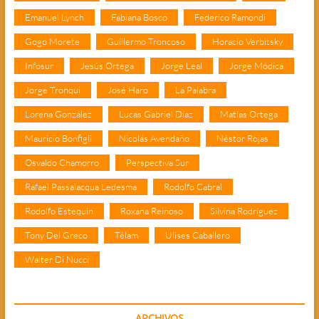
Emanuel Lynch
Fabiana Bosco
Federico Ramondi
Gogo Morete
Guillermo Troncoso
Horacio Verbitsky
Infosur
Jesús Ortega
Jorge Leal
Jorge Módica
Jorge Tronqui
José Haro
La Palabra
Lorena González
Lucas Gabriel Díaz
Matías Ortega
Mauricio Bonfigli
Nicolás Avendaño
Néstor Rojas
Osvaldo Chamorro
Perspectiva Sur
Rafael Passalacqua Ledesma
Rodolfo Cabral
Rodolfo Estequin
Roxana Reinoso
Silvina Rodríguez
Tony Del Greco
Télam
Ulises Caballero
Walter Di Nucci
ARCHIVOS