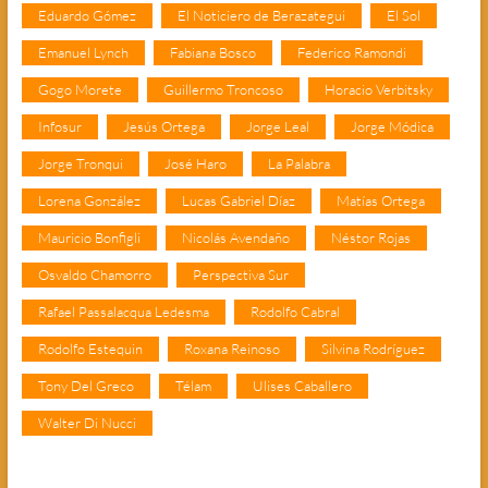
Eduardo Gómez
El Noticiero de Berazategui
El Sol
Emanuel Lynch
Fabiana Bosco
Federico Ramondi
Gogo Morete
Guillermo Troncoso
Horacio Verbitsky
Infosur
Jesús Ortega
Jorge Leal
Jorge Módica
Jorge Tronqui
José Haro
La Palabra
Lorena González
Lucas Gabriel Díaz
Matías Ortega
Mauricio Bonfigli
Nicolás Avendaño
Néstor Rojas
Osvaldo Chamorro
Perspectiva Sur
Rafael Passalacqua Ledesma
Rodolfo Cabral
Rodolfo Estequin
Roxana Reinoso
Silvina Rodríguez
Tony Del Greco
Télam
Ulises Caballero
Walter Di Nucci