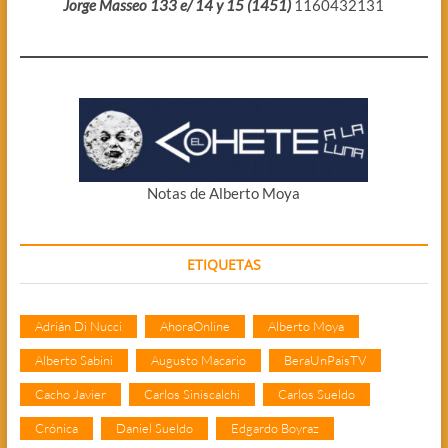
Jorge Masseo 133 e/ 14 y 15 (1451)
1160432131
Notas de Alberto Moya
ETIQUETAS
Adrián Di Nucci
AhoraOnline
Alberto Moya
Alberto Sabini
Augusto Macario
BeraUnPaisTV
Cacho Javier
Carlos Siniscalchi
Carlos Sueldo
Crónica
Daniel Sueldo
Edgardo Boyraz