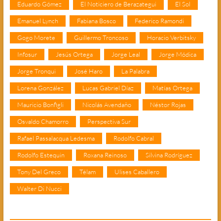
Eduardo Gómez
El Noticiero de Berazategui
El Sol
Emanuel Lynch
Fabiana Bosco
Federico Ramondi
Gogo Morete
Guillermo Troncoso
Horacio Verbitsky
Infosur
Jesús Ortega
Jorge Leal
Jorge Módica
Jorge Tronqui
José Haro
La Palabra
Lorena González
Lucas Gabriel Díaz
Matías Ortega
Mauricio Bonfigli
Nicolás Avendaño
Néstor Rojas
Osvaldo Chamorro
Perspectiva Sur
Rafael Passalacqua Ledesma
Rodolfo Cabral
Rodolfo Estequin
Roxana Reinoso
Silvina Rodríguez
Tony Del Greco
Télam
Ulises Caballero
Walter Di Nucci