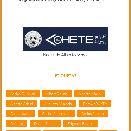
Notas de Alberto Moya
ETIQUETAS
Adrián Di Nucci
AhoraOnline
Alberto Moya
Alberto Sabini
Augusto Macario
BeraUnPaisTV
Cacho Javier
Carlos Siniscalchi
Carlos Sueldo
Crónica
Daniel Sueldo
Edgardo Boyraz