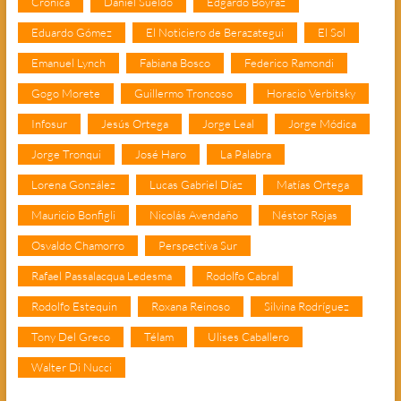
Crónica
Daniel Sueldo
Edgardo Boyraz
Eduardo Gómez
El Noticiero de Berazategui
El Sol
Emanuel Lynch
Fabiana Bosco
Federico Ramondi
Gogo Morete
Guillermo Troncoso
Horacio Verbitsky
Infosur
Jesús Ortega
Jorge Leal
Jorge Módica
Jorge Tronqui
José Haro
La Palabra
Lorena González
Lucas Gabriel Díaz
Matías Ortega
Mauricio Bonfigli
Nicolás Avendaño
Néstor Rojas
Osvaldo Chamorro
Perspectiva Sur
Rafael Passalacqua Ledesma
Rodolfo Cabral
Rodolfo Estequin
Roxana Reinoso
Silvina Rodríguez
Tony Del Greco
Télam
Ulises Caballero
Walter Di Nucci