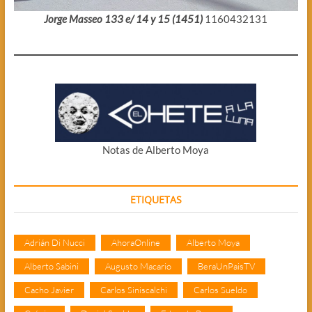
Jorge Masseo 133 e/ 14 y 15 (1451)
1160432131
Notas de Alberto Moya
ETIQUETAS
Adrián Di Nucci
AhoraOnline
Alberto Moya
Alberto Sabini
Augusto Macario
BeraUnPaisTV
Cacho Javier
Carlos Siniscalchi
Carlos Sueldo