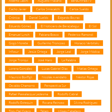
Alberto Sabini
Augusto Macario
BeraUnPaisTV
Cacho Javier
Carlos Siniscalchi
Carlos Sueldo
Crónica
Daniel Sueldo
Edgardo Boyraz
Eduardo Gómez
El Noticiero de Berazategui
El Sol
Emanuel Lynch
Fabiana Bosco
Federico Ramondi
Gogo Morete
Guillermo Troncoso
Horacio Verbitsky
Infosur
Jesús Ortega
Jorge Leal
Jorge Módica
Jorge Tronqui
José Haro
La Palabra
Lorena González
Lucas Gabriel Díaz
Matías Ortega
Mauricio Bonfigli
Nicolás Avendaño
Néstor Rojas
Osvaldo Chamorro
Perspectiva Sur
Rafael Passalacqua Ledesma
Rodolfo Cabral
Rodolfo Estequin
Roxana Reinoso
Silvina Rodríguez
Tony Del Greco
Télam
Ulises Caballero