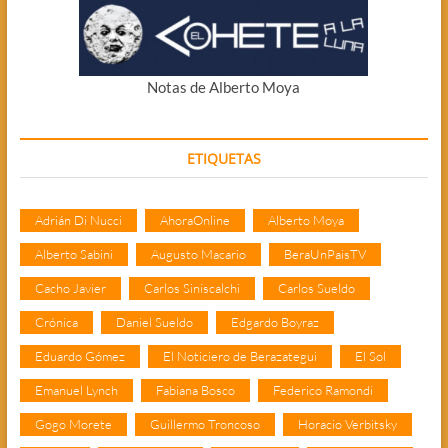
Notas de Alberto Moya
ETIQUETAS
Adrián Di Nucci
AhoraOnline
Alberto Moya
Alberto Sabini
Augusto Macario
BeraUnPaisTV
Cacho Javier
Carlos Siniscalchi
Carlos Sueldo
Crónica
Daniel Sueldo
Edgardo Boyraz
Eduardo Gómez
El Noticiero de Berazategui
El Sol
Emanuel Lynch
Fabiana Bosco
Federico Ramondi
Gogo Morete
Guillermo Troncoso
Horacio Verbitsky