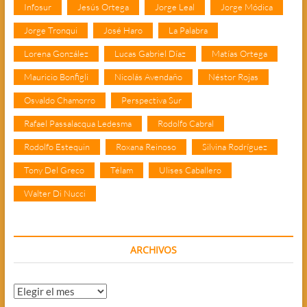
Infosur
Jesús Ortega
Jorge Leal
Jorge Módica
Jorge Tronqui
José Haro
La Palabra
Lorena González
Lucas Gabriel Díaz
Matías Ortega
Mauricio Bonfigli
Nicolás Avendaño
Néstor Rojas
Osvaldo Chamorro
Perspectiva Sur
Rafael Passalacqua Ledesma
Rodolfo Cabral
Rodolfo Estequin
Roxana Reinoso
Silvina Rodríguez
Tony Del Greco
Télam
Ulises Caballero
Walter Di Nucci
ARCHIVOS
Archivos