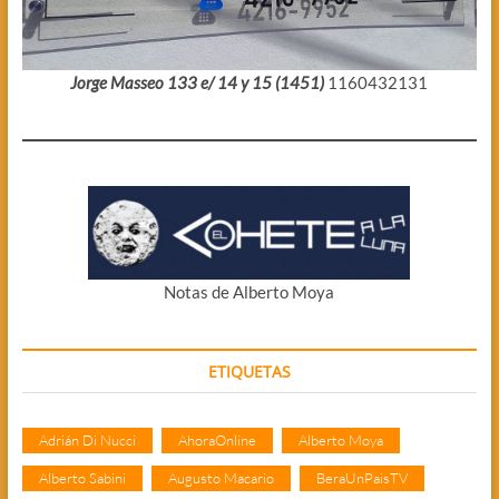
Jorge Masseo 133 e/ 14 y 15 (1451)
1160432131
Notas de Alberto Moya
ETIQUETAS
Adrián Di Nucci
AhoraOnline
Alberto Moya
Alberto Sabini
Augusto Macario
BeraUnPaisTV