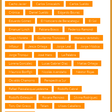
Cacho Javier
Carlos Siniscalchi
Carlos Sueldo
Crónica
Daniel Sueldo
Edgardo Boyraz
Eduardo Gómez
El Noticiero de Berazategui
El Sol
Emanuel Lynch
Fabiana Bosco
Federico Ramondi
Gogo Morete
Guillermo Troncoso
Horacio Verbitsky
Infosur
Jesús Ortega
Jorge Leal
Jorge Módica
Jorge Tronqui
José Haro
La Palabra
Lorena González
Lucas Gabriel Díaz
Matías Ortega
Mauricio Bonfigli
Nicolás Avendaño
Néstor Rojas
Osvaldo Chamorro
Perspectiva Sur
Rafael Passalacqua Ledesma
Rodolfo Cabral
Rodolfo Estequin
Roxana Reinoso
Silvina Rodríguez
Tony Del Greco
Télam
Ulises Caballero