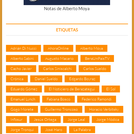
Notas de Alberto Moya
ETIQUETAS
Adrián Di Nucci
AhoraOnline
Alberto Moya
Alberto Sabini
Augusto Macario
BeraUnPaisTV
Cacho Javier
Carlos Siniscalchi
Carlos Sueldo
Crónica
Daniel Sueldo
Edgardo Boyraz
Eduardo Gómez
El Noticiero de Berazategui
El Sol
Emanuel Lynch
Fabiana Bosco
Federico Ramondi
Gogo Morete
Guillermo Troncoso
Horacio Verbitsky
Infosur
Jesús Ortega
Jorge Leal
Jorge Módica
Jorge Tronqui
José Haro
La Palabra