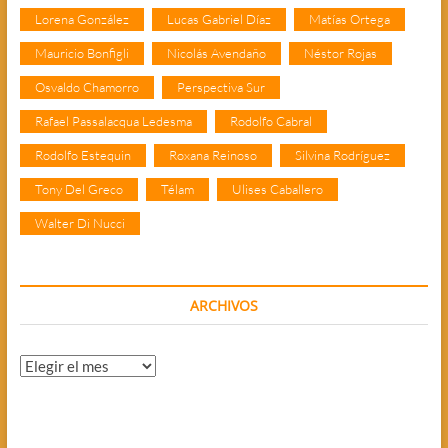
Lorena González
Lucas Gabriel Díaz
Matías Ortega
Mauricio Bonfigli
Nicolás Avendaño
Néstor Rojas
Osvaldo Chamorro
Perspectiva Sur
Rafael Passalacqua Ledesma
Rodolfo Cabral
Rodolfo Estequin
Roxana Reinoso
Silvina Rodríguez
Tony Del Greco
Télam
Ulises Caballero
Walter Di Nucci
ARCHIVOS
Archivos