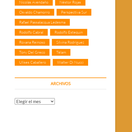
Nicolás Avendaño
Néstor Rojas
Osvaldo Chamorro
Perspectiva Sur
Rafael Passalacqua Ledesma
Rodolfo Cabral
Rodolfo Estequin
Roxana Reinoso
Silvina Rodríguez
Tony Del Greco
Télam
Ulises Caballero
Walter Di Nucci
ARCHIVOS
Archivos