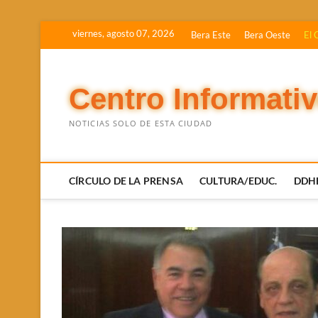
Saltar
viernes, agosto 07, 2026
Bera Este
Bera Oeste
El 
al
contenido
Centro Informati
NOTICIAS SOLO DE ESTA CIUDAD
CÍRCULO DE LA PRENSA
CULTURA/EDUC.
DDH