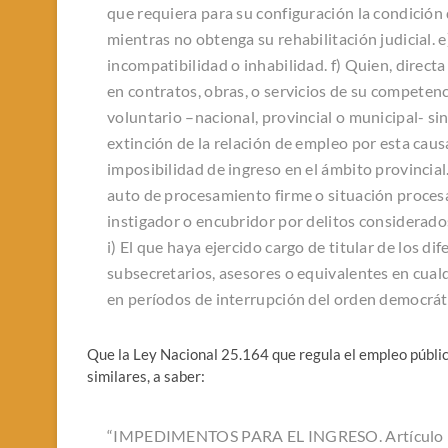
que requiera para su configuración la condición d
mientras no obtenga su rehabilitación judicial. 
incompatibilidad o inhabilidad. f) Quien, direct
en contratos, obras, o servicios de su competenci
voluntario –nacional, provincial o municipal- si
extinción de la relación de empleo por esta causa
imposibilidad de ingreso en el ámbito provincia
auto de procesamiento firme o situación procesa
instigador o encubridor por delitos considerado
i) El que haya ejercido cargo de titular de los di
subsecretarios, asesores o equivalentes en cual
en períodos de interrupción del orden democráti
Que la Ley Nacional 25.164 que regula el empleo público
similares, a saber:
“
IMPEDIMENTOS PARA EL INGRESO. Artículo 5º — 