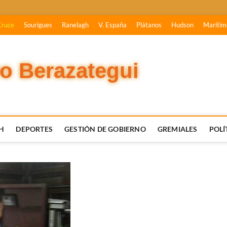
Cruce
Sourigues
Ranelagh
V. España
Plátanos
Hudson
Marítim
vo Berazategui
H
DEPORTES
GESTIÓN DE GOBIERNO
GREMIALES
POLÍ