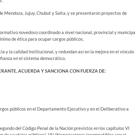
s.
 de Mendoza, Jujuy, Chubut y Salta, y se presentaron proyectos de
ormativo novedoso coordinado a nivel nacional, provincial y municipa
ínimo de ética para ocupar cargos públicos.
a y la calidad institucional, y redundan así en la mejora en el vínculo
onfianza en el sistema democrático.
ERANTE, ACUERDA Y SANCIONA CON FUERZA DE:
argos públicos en el Departamento Ejecutivo y en el Deliberativo a
Segundo del Código Penal de la Nación previstos en los capítulos VI
ón de caudales públicos), VII (Negociaciones incompatibles con el