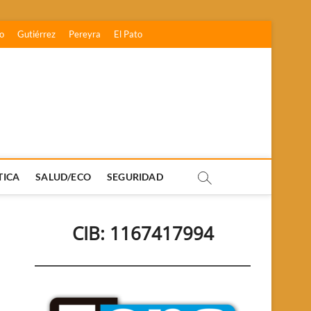
o
Gutiérrez
Pereyra
El Pato
TICA
SALUD/ECO
SEGURIDAD
CIB: 1167417994