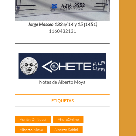
Jorge Masseo 133 e/ 14 y 15 (1451)
1160432131
Notas de Alberto Moya
ETIQUETAS
Adrián Di Nucci
AhoraOnline
Alberto Moya
Alberto Sabini