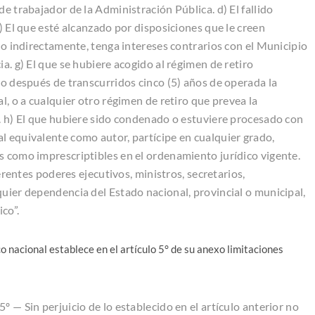
e trabajador de la Administración Pública. d) El fallido
e) El que esté alcanzado por disposiciones que le creen
a o indirectamente, tenga intereses contrarios con el Municipio
a. g) El que se hubiere acogido al régimen de retiro
no después de transcurridos cinco (5) años de operada la
l, o a cualquier otro régimen de retiro que prevea la
l. h) El que hubiere sido condenado o estuviere procesado con
l equivalente como autor, partícipe en cualquier grado,
s como imprescriptibles en el ordenamiento jurídico vigente.
ferentes poderes ejecutivos, ministros, secretarios,
quier dependencia del Estado nacional, provincial o municipal,
co”.
 nacional establece en el artículo 5° de su anexo limitaciones
Sin perjuicio de lo establecido en el artículo anterior no