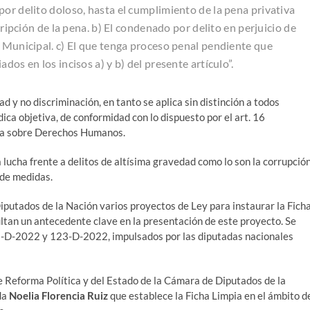
por delito doloso, hasta el cumplimiento de la pena privativa
cripción de la pena. b) El condenado por delito en perjuicio de
o Municipal. c) El que tenga proceso penal pendiente que
dos en los incisos a) y b) del presente artículo”.
d y no discriminación, en tanto se aplica sin distinción a todos
ica objetiva, de conformidad con lo dispuesto por el art. 16
ana sobre Derechos Humanos.
 lucha frente a delitos de altísima gravedad como lo son la corrupció
 de medidas.
utados de la Nación varios proyectos de Ley para instaurar la Fich
ultan un antecedente clave en la presentación de este proyecto. Se
55-D-2022 y 123-D-2022, impulsados por las diputadas nacionales
e Reforma Política y del Estado de la Cámara de Diputados de la
da
Noelia Florencia Ruiz
que establece la Ficha Limpia en el ámbito d