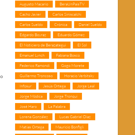
Augusto Macario
BeraUnPaisTV
Cacho Javier
Carlos Siniscalchi
Carlos Sueldo
Crónica
Daniel Sueldo
Edgardo Boyraz
Eduardo Gómez
El Noticiero de Berazategui
El Sol
Emanuel Lynch
Fabiana Bosco
Federico Ramondi
Gogo Morete
Guillermo Troncoso
Horacio Verbitsky
to
Infosur
Jesús Ortega
Jorge Leal
Jorge Módica
Jorge Tronqui
José Haro
La Palabra
Lorena González
Lucas Gabriel Díaz
Matías Ortega
Mauricio Bonfigli