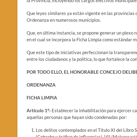
la Provincia, incluyendo los cargos electivos municipale
Que leyes similares ya están vigente en las provincias
Ordenanza en numerosos municipios.
Que, en última instancia, se propone generar un plexo n
en el cual se incorpora la Ficha Limpia como estándar m
Que este tipo de iniciativas perfeccionan la transparenci
entre los ciudadanos y la política, lo que fortalece la c
POR TODO ELLO, EL HONORABLE CONCEJO DELIB
ORDENANZA
FICHA LIMPIA
Artículo 1°.-
Establecer la inhabilitación para ejercer c
aquellas personas que hayan sido condenadas por:
Los delitos contemplados en el Título XI del Libro 
(Cohecho y tráfico de influencias), VII (Malversaci