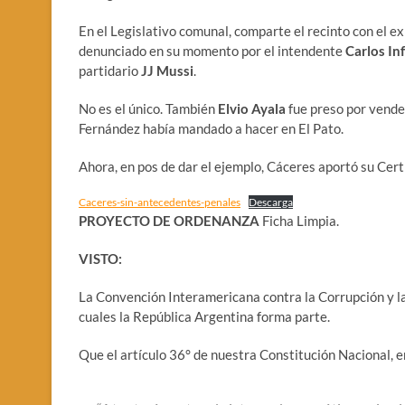
En el Legislativo comunal, comparte el recinto con el ex
denunciado en su momento por el intendente
Carlos In
partidario
JJ Mussi
.
No es el único. También
Elvio Ayala
fue preso por vender
Fernández había mandado a hacer en El Pato.
Ahora, en pos de dar el ejemplo, Cáceres aportó su Cert
Caceres-sin-antecedentes-penales
Descarga
PROYECTO DE ORDENANZA
Ficha Limpia.
VISTO:
La Convención Interamericana contra la Corrupción y la
cuales la República Argentina forma parte.
Que el artículo 36° de nuestra Constitución Nacional, e