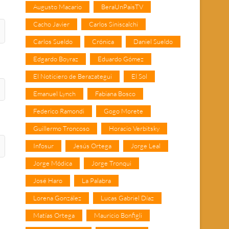
Augusto Macario
BeraUnPaisTV
Cacho Javier
Carlos Siniscalchi
Carlos Sueldo
Crónica
Daniel Sueldo
Edgardo Boyraz
Eduardo Gómez
El Noticiero de Berazategui
El Sol
Emanuel Lynch
Fabiana Bosco
Federico Ramondi
Gogo Morete
Guillermo Troncoso
Horacio Verbitsky
Infosur
Jesús Ortega
Jorge Leal
Jorge Módica
Jorge Tronqui
José Haro
La Palabra
Lorena González
Lucas Gabriel Díaz
Matías Ortega
Mauricio Bonfigli