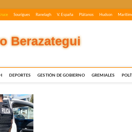
Cruce
Sourigues
Ranelagh
V. España
Plátanos
Hudson
Marítim
vo Berazategui
H
DEPORTES
GESTIÓN DE GOBIERNO
GREMIALES
POLÍ