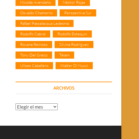
Nicolás Avendaño
Néstor Rojas
Osvaldo Chamorro
Perspectiva Sur
Rafael Passalacqua Ledesma
Rodolfo Cabral
Rodolfo Estequin
Roxana Reinoso
Silvina Rodríguez
Tony Del Greco
Télam
Ulises Caballero
Walter Di Nucci
ARCHIVOS
Archivos