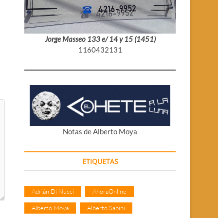
Jorge Masseo 133 e/ 14 y 15 (1451)
1160432131
Notas de Alberto Moya
ETIQUETAS
Adrián Di Nucci
AhoraOnline
Alberto Moya
Alberto Sabini