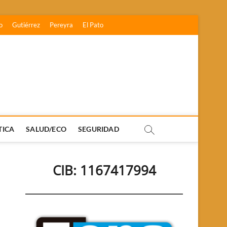
o
Gutiérrez
Pereyra
El Pato
TICA
SALUD/ECO
SEGURIDAD
CIB: 1167417994