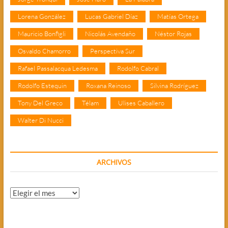
Lorena González
Lucas Gabriel Díaz
Matías Ortega
Mauricio Bonfigli
Nicolás Avendaño
Néstor Rojas
Osvaldo Chamorro
Perspectiva Sur
Rafael Passalacqua Ledesma
Rodolfo Cabral
Rodolfo Estequin
Roxana Reinoso
Silvina Rodríguez
Tony Del Greco
Télam
Ulises Caballero
Walter Di Nucci
ARCHIVOS
Archivos