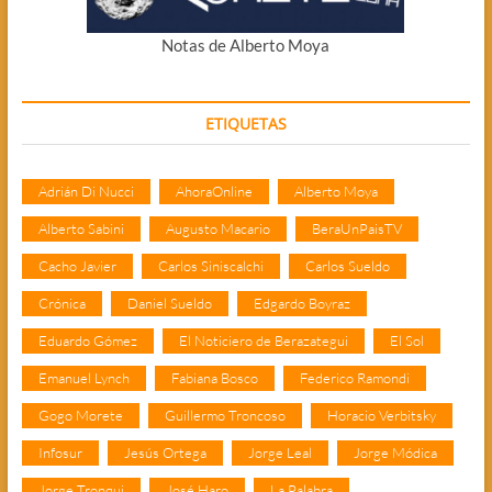
Notas de Alberto Moya
ETIQUETAS
Adrián Di Nucci
AhoraOnline
Alberto Moya
Alberto Sabini
Augusto Macario
BeraUnPaisTV
Cacho Javier
Carlos Siniscalchi
Carlos Sueldo
Crónica
Daniel Sueldo
Edgardo Boyraz
Eduardo Gómez
El Noticiero de Berazategui
El Sol
Emanuel Lynch
Fabiana Bosco
Federico Ramondi
Gogo Morete
Guillermo Troncoso
Horacio Verbitsky
Infosur
Jesús Ortega
Jorge Leal
Jorge Módica
Jorge Tronqui
José Haro
La Palabra