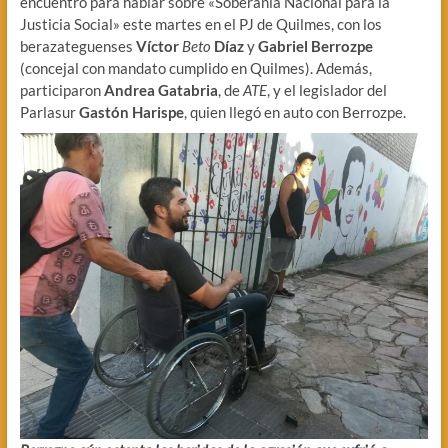
encuentro para hablar sobre «Soberanía Nacional para la
Justicia Social» este martes en el PJ de Quilmes, con los
berazateguenses
Víctor
Beto
Díaz
y
Gabriel Berrozpe
(concejal con mandato cumplido en Quilmes). Además,
participaron
Andrea Gatabria
, de
ATE
, y el legislador del
Parlasur
Gastón Harispe
, quien llegó en auto con Berrozpe.