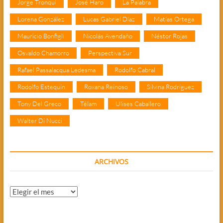
Jorge Tronqui
José Haro
La Palabra
Lorena González
Lucas Gabriel Díaz
Matías Ortega
Mauricio Bonfigli
Nicolás Avendaño
Néstor Rojas
Osvaldo Chamorro
Perspectiva Sur
Rafael Passalacqua Ledesma
Rodolfo Cabral
Rodolfo Estequin
Roxana Reinoso
Silvina Rodríguez
Tony Del Greco
Télam
Ulises Caballero
Walter Di Nucci
ARCHIVOS
Archivos