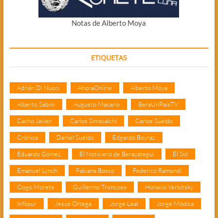
Notas de Alberto Moya
ETIQUETAS
Adrián Di Nucci
AhoraOnline
Alberto Moya
Alberto Sabini
Augusto Macario
BeraUnPaisTV
Cacho Javier
Carlos Siniscalchi
Carlos Sueldo
Crónica
Daniel Sueldo
Edgardo Boyraz
Eduardo Gómez
El Noticiero de Berazategui
El Sol
Emanuel Lynch
Fabiana Bosco
Federico Ramondi
Gogo Morete
Guillermo Troncoso
Horacio Verbitsky
Infosur
Jesús Ortega
Jorge Leal
Jorge Módica