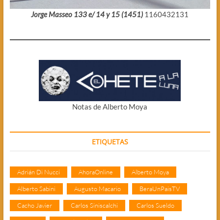
Jorge Masseo 133 e/ 14 y 15 (1451)
1160432131
Notas de Alberto Moya
ETIQUETAS
Adrián Di Nucci
AhoraOnline
Alberto Moya
Alberto Sabini
Augusto Macario
BeraUnPaisTV
Cacho Javier
Carlos Siniscalchi
Carlos Sueldo