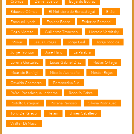
Crónica
Daniel Sueldo
Edgardo Boyraz
Eduardo Gómez
El Noticiero de Berazategui
El Sol
Emanuel Lynch
Fabiana Bosco
Federico Ramondi
Gogo Morete
Guillermo Troncoso
Horacio Verbitsky
Infosur
Jesús Ortega
Jorge Leal
Jorge Módica
Jorge Tronqui
José Haro
La Palabra
Lorena González
Lucas Gabriel Díaz
Matías Ortega
Mauricio Bonfigli
Nicolás Avendaño
Néstor Rojas
Osvaldo Chamorro
Perspectiva Sur
Rafael Passalacqua Ledesma
Rodolfo Cabral
Rodolfo Estequin
Roxana Reinoso
Silvina Rodríguez
Tony Del Greco
Télam
Ulises Caballero
Walter Di Nucci