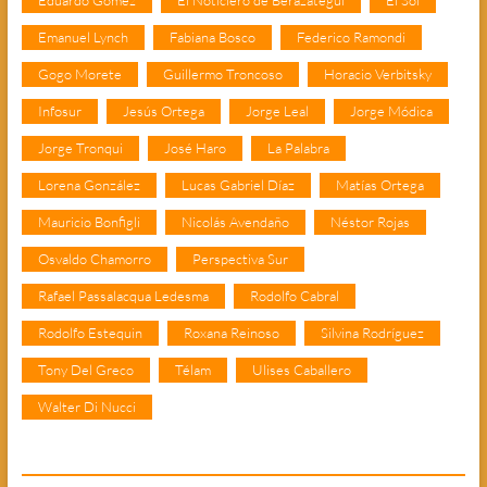
Emanuel Lynch
Fabiana Bosco
Federico Ramondi
Gogo Morete
Guillermo Troncoso
Horacio Verbitsky
Infosur
Jesús Ortega
Jorge Leal
Jorge Módica
Jorge Tronqui
José Haro
La Palabra
Lorena González
Lucas Gabriel Díaz
Matías Ortega
Mauricio Bonfigli
Nicolás Avendaño
Néstor Rojas
Osvaldo Chamorro
Perspectiva Sur
Rafael Passalacqua Ledesma
Rodolfo Cabral
Rodolfo Estequin
Roxana Reinoso
Silvina Rodríguez
Tony Del Greco
Télam
Ulises Caballero
Walter Di Nucci