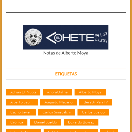
Notas de Alberto Moya
ETIQUETAS
Adrián Di Nucci
AhoraOnline
Alberto Moya
Alberto Sabini
Augusto Macario
BeraUnPaisTV
Cacho Javier
Carlos Siniscalchi
Carlos Sueldo
Crónica
Daniel Sueldo
Edgardo Boyraz
Eduardo Gómez
El Noticiero de Berazategui
El Sol