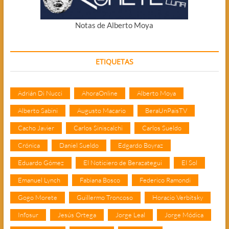
Notas de Alberto Moya
ETIQUETAS
Adrián Di Nucci
AhoraOnline
Alberto Moya
Alberto Sabini
Augusto Macario
BeraUnPaisTV
Cacho Javier
Carlos Siniscalchi
Carlos Sueldo
Crónica
Daniel Sueldo
Edgardo Boyraz
Eduardo Gómez
El Noticiero de Berazategui
El Sol
Emanuel Lynch
Fabiana Bosco
Federico Ramondi
Gogo Morete
Guillermo Troncoso
Horacio Verbitsky
Infosur
Jesús Ortega
Jorge Leal
Jorge Módica