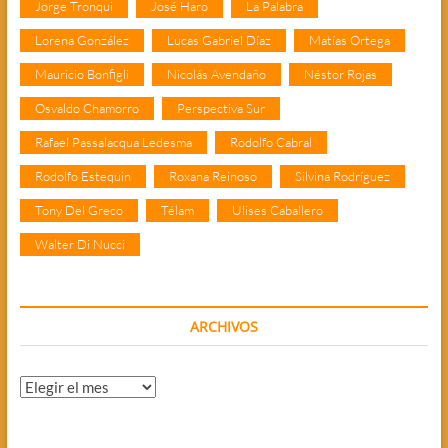
Jorge Tronqui
José Haro
La Palabra
Lorena González
Lucas Gabriel Díaz
Matías Ortega
Mauricio Bonfigli
Nicolás Avendaño
Néstor Rojas
Osvaldo Chamorro
Perspectiva Sur
Rafael Passalacqua Ledesma
Rodolfo Cabral
Rodolfo Estequin
Roxana Reinoso
Silvina Rodríguez
Tony Del Greco
Télam
Ulises Caballero
Walter Di Nucci
ARCHIVOS
Archivos