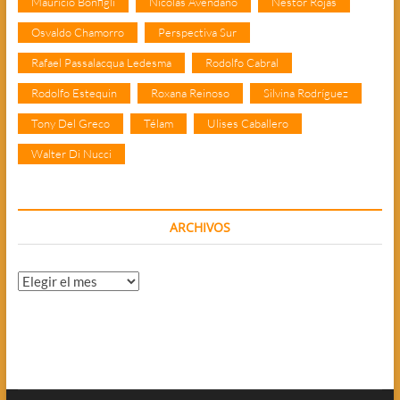
Mauricio Bonfigli
Nicolás Avendaño
Néstor Rojas
Osvaldo Chamorro
Perspectiva Sur
Rafael Passalacqua Ledesma
Rodolfo Cabral
Rodolfo Estequin
Roxana Reinoso
Silvina Rodríguez
Tony Del Greco
Télam
Ulises Caballero
Walter Di Nucci
ARCHIVOS
Archivos