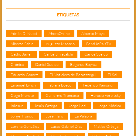
ETIQUETAS
Adrián Di Nucci
AhoraOnline
Alberto Moya
Alberto Sabini
Augusto Macario
BeraUnPaisTV
Cacho Javier
Carlos Siniscalchi
Carlos Sueldo
Crónica
Daniel Sueldo
Edgardo Boyraz
Eduardo Gómez
El Noticiero de Berazategui
El Sol
Emanuel Lynch
Fabiana Bosco
Federico Ramondi
Gogo Morete
Guillermo Troncoso
Horacio Verbitsky
Infosur
Jesús Ortega
Jorge Leal
Jorge Módica
Jorge Tronqui
José Haro
La Palabra
Lorena González
Lucas Gabriel Díaz
Matías Ortega