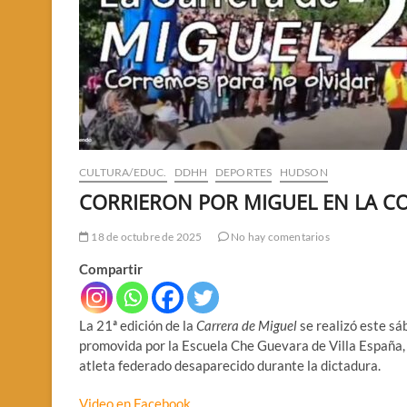
CULTURA/EDUC.
DDHH
DEPORTES
HUDSON
CORRIERON POR MIGUEL EN LA C
18 de octubre de 2025
No hay comentarios
Compartir
La 21ª edición de la
Carrera de Miguel
se realizó este sá
promovida por la Escuela Che Guevara de Villa España,
atleta federado desaparecido durante la dictadura.
Video en Facebook