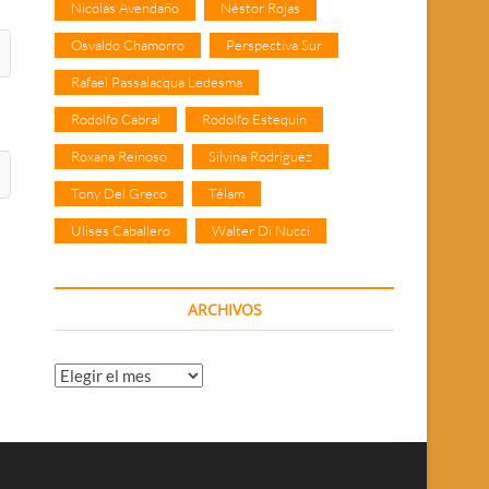
Nicolás Avendaño
Néstor Rojas
Osvaldo Chamorro
Perspectiva Sur
Rafael Passalacqua Ledesma
Rodolfo Cabral
Rodolfo Estequin
Roxana Reinoso
Silvina Rodríguez
Tony Del Greco
Télam
Ulises Caballero
Walter Di Nucci
ARCHIVOS
Archivos