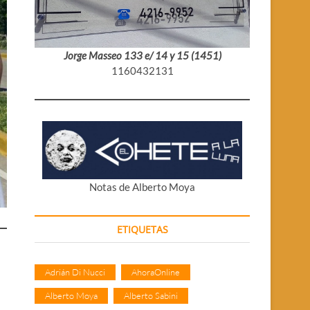
Jorge Masseo 133 e/ 14 y 15 (1451)
1160432131
Notas de Alberto Moya
ETIQUETAS
Adrián Di Nucci
AhoraOnline
Alberto Moya
Alberto Sabini