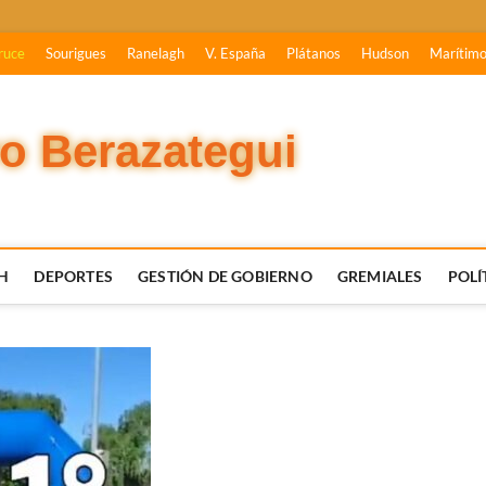
ruce
Sourigues
Ranelagh
V. España
Plátanos
Hudson
Marítim
vo Berazategui
H
DEPORTES
GESTIÓN DE GOBIERNO
GREMIALES
POLÍ