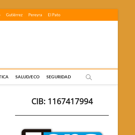
o
Gutiérrez
Pereyra
El Pato
TICA
SALUD/ECO
SEGURIDAD
CIB: 1167417994