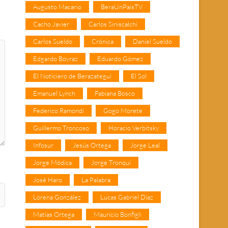
Augusto Macario
BeraUnPaisTV
Cacho Javier
Carlos Siniscalchi
Carlos Sueldo
Crónica
Daniel Sueldo
Edgardo Boyraz
Eduardo Gómez
El Noticiero de Berazategui
El Sol
Emanuel Lynch
Fabiana Bosco
Federico Ramondi
Gogo Morete
Guillermo Troncoso
Horacio Verbitsky
Infosur
Jesús Ortega
Jorge Leal
Jorge Módica
Jorge Tronqui
José Haro
La Palabra
Lorena González
Lucas Gabriel Díaz
Matías Ortega
Mauricio Bonfigli