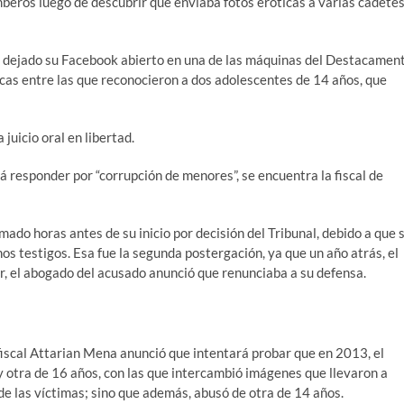
ros luego de descubrir que enviaba fotos eróticas a varias cadete
a dejado su Facebook abierto en una de las máquinas del Destacamen
cas entre las que reconocieron a dos adolescentes de 14 años, que
juicio oral en libertad.
 responder por “corrupción de menores”, se encuentra la fiscal de
amado horas antes de su inicio por decisión del Tribunal, debido a que 
s testigos. Esa fue la segunda postergación, ya que un año atrás, el
, el abogado del acusado anunció que renunciaba a su defensa.
a fiscal Attarian Mena anunció que intentará probar que en 2013, el
y otra de 16 años, con las que intercambió imágenes que llevaron a
de las víctimas; sino que además, abusó de otra de 14 años.