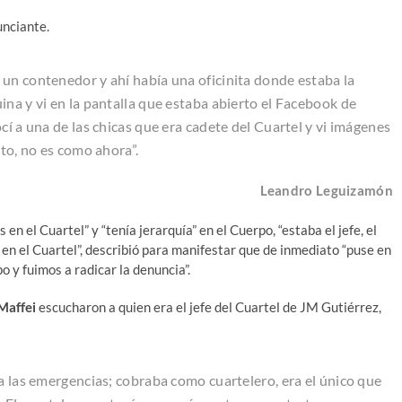
unciante.
un contenedor y ahí había una oficinita donde estaba la
na y vi en la pantalla que estaba abierto el Facebook de
cí a una de las chicas que era cadete del Cuartel y vi imágenes
rto, no es como ahora”.
Leandro Leguizamón
n el Cuartel” y “tenía jerarquía” en el Cuerpo, “estaba el jefe, el
 en el Cuartel”, describió para manifestar que de inmediato “puse en
 y fuimos a radicar la denuncia”.
 Maffei
escucharon a quien era el jefe del Cuartel de JM Gutiérrez,
a las emergencias; cobraba como cuartelero, era el único que