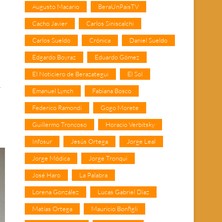
Augusto Macario
BeraUnPaisTV
Cacho Javier
Carlos Siniscalchi
Carlos Sueldo
Crónica
Daniel Sueldo
Edgardo Boyraz
Eduardo Gómez
El Noticiero de Berazategui
El Sol
í
Emanuel Lynch
Fabiana Bosco
Federico Ramondi
Gogo Morete
Guillermo Troncoso
Horacio Verbitsky
Infosur
Jesús Ortega
Jorge Leal
Jorge Módica
Jorge Tronqui
José Haro
La Palabra
Lorena González
Lucas Gabriel Díaz
Matías Ortega
Mauricio Bonfigli