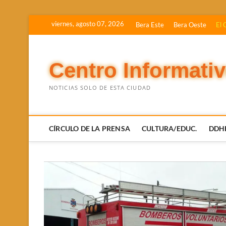
Saltar
viernes, agosto 07, 2026
Bera Este
Bera Oeste
El 
al
contenido
Centro Informati
NOTICIAS SOLO DE ESTA CIUDAD
CÍRCULO DE LA PRENSA
CULTURA/EDUC.
DDH