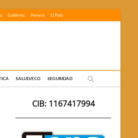
o
Gutiérrez
Pereyra
El Pato
TICA
SALUD/ECO
SEGURIDAD
CIB: 1167417994