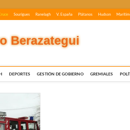
Cruce
Sourigues
Ranelagh
V. España
Plátanos
Hudson
Marítim
vo Berazategui
H
DEPORTES
GESTIÓN DE GOBIERNO
GREMIALES
POLÍ