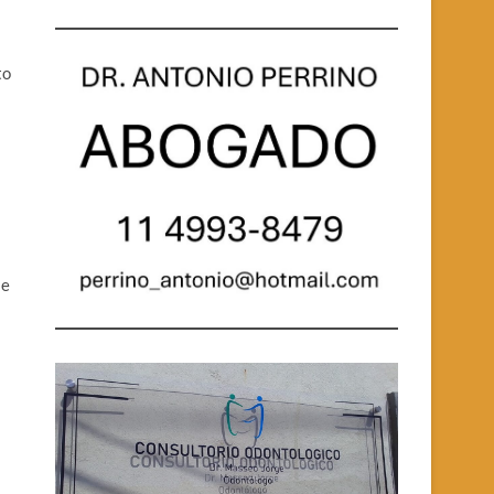
s
to
se