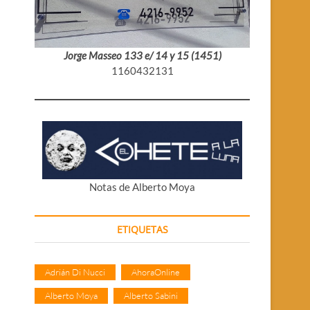
Jorge Masseo 133 e/ 14 y 15 (1451)
1160432131
Notas de Alberto Moya
ETIQUETAS
Adrián Di Nucci
AhoraOnline
Alberto Moya
Alberto Sabini