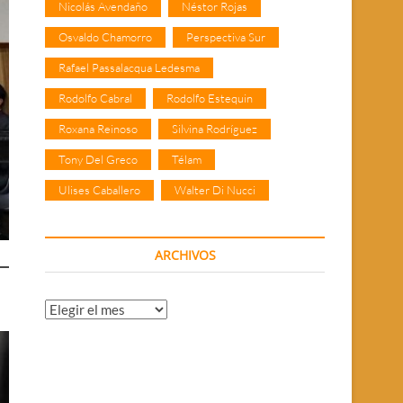
Nicolás Avendaño
Néstor Rojas
Osvaldo Chamorro
Perspectiva Sur
Rafael Passalacqua Ledesma
Rodolfo Cabral
Rodolfo Estequin
Roxana Reinoso
Silvina Rodríguez
Tony Del Greco
Télam
Ulises Caballero
Walter Di Nucci
ARCHIVOS
Archivos