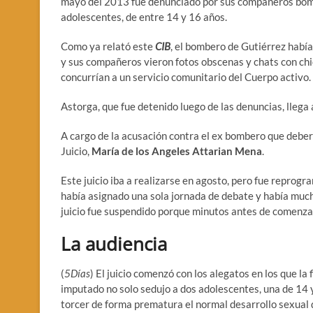
mayo del 2013 fue denunciado por sus compañeros bombe
adolescentes, de entre 14 y 16 años.
Como ya relató este
CIB
, el bombero de Gutiérrez habí
y sus compañeros vieron fotos obscenas y chats con chi
concurrían a un servicio comunitario del Cuerpo activo.
Astorga, que fue detenido luego de las denuncias, llega a 
A cargo de la acusación contra el ex bombero que deberá
Juicio,
María de los Angeles Attarian Mena
.
Este juicio iba a realizarse en agosto, pero fue reprogr
había asignado una sola jornada de debate y había mucho
juicio fue suspendido porque minutos antes de comenzar
La audiencia
(
5Días
) El juicio comenzó con los alegatos en los que l
imputado no solo sedujo a dos adolescentes, una de 14 
torcer de forma prematura el normal desarrollo sexual 