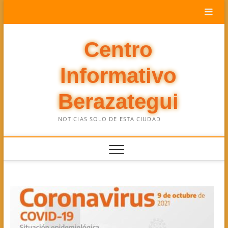
Saltar
al
contenido
Centro
Informativo
Berazategui
NOTICIAS SOLO DE ESTA CIUDAD