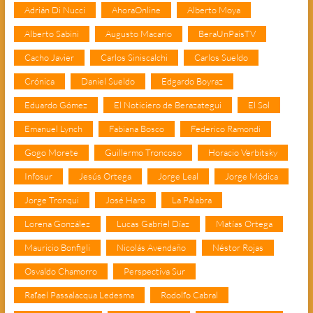
Adrián Di Nucci
AhoraOnline
Alberto Moya
Alberto Sabini
Augusto Macario
BeraUnPaisTV
Cacho Javier
Carlos Siniscalchi
Carlos Sueldo
Crónica
Daniel Sueldo
Edgardo Boyraz
Eduardo Gómez
El Noticiero de Berazategui
El Sol
Emanuel Lynch
Fabiana Bosco
Federico Ramondi
Gogo Morete
Guillermo Troncoso
Horacio Verbitsky
Infosur
Jesús Ortega
Jorge Leal
Jorge Módica
Jorge Tronqui
José Haro
La Palabra
Lorena González
Lucas Gabriel Díaz
Matías Ortega
Mauricio Bonfigli
Nicolás Avendaño
Néstor Rojas
Osvaldo Chamorro
Perspectiva Sur
Rafael Passalacqua Ledesma
Rodolfo Cabral