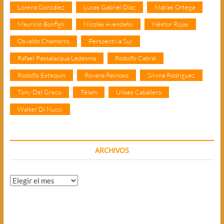
Lorena González
Lucas Gabriel Díaz
Matías Ortega
Mauricio Bonfigli
Nicolás Avendaño
Néstor Rojas
Osvaldo Chamorro
Perspectiva Sur
Rafael Passalacqua Ledesma
Rodolfo Cabral
Rodolfo Estequin
Roxana Reinoso
Silvina Rodríguez
Tony Del Greco
Télam
Ulises Caballero
Walter Di Nucci
ARCHIVOS
Archivos