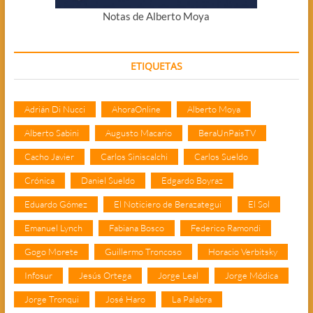
Notas de Alberto Moya
ETIQUETAS
Adrián Di Nucci
AhoraOnline
Alberto Moya
Alberto Sabini
Augusto Macario
BeraUnPaisTV
Cacho Javier
Carlos Siniscalchi
Carlos Sueldo
Crónica
Daniel Sueldo
Edgardo Boyraz
Eduardo Gómez
El Noticiero de Berazategui
El Sol
Emanuel Lynch
Fabiana Bosco
Federico Ramondi
Gogo Morete
Guillermo Troncoso
Horacio Verbitsky
Infosur
Jesús Ortega
Jorge Leal
Jorge Módica
Jorge Tronqui
José Haro
La Palabra