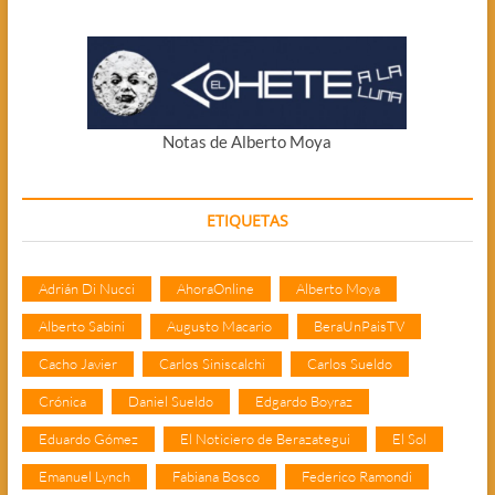
Notas de Alberto Moya
ETIQUETAS
Adrián Di Nucci
AhoraOnline
Alberto Moya
Alberto Sabini
Augusto Macario
BeraUnPaisTV
Cacho Javier
Carlos Siniscalchi
Carlos Sueldo
Crónica
Daniel Sueldo
Edgardo Boyraz
Eduardo Gómez
El Noticiero de Berazategui
El Sol
Emanuel Lynch
Fabiana Bosco
Federico Ramondi