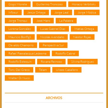
Gogo Morete
Guillermo Troncoso
Horacio Verbitsky
Infosur
Jesús Ortega
Jorge Leal
Jorge Módica
Jorge Tronqui
José Haro
La Palabra
Lorena González
Lucas Gabriel Díaz
Matías Ortega
Mauricio Bonfigli
Nicolás Avendaño
Néstor Rojas
Osvaldo Chamorro
Perspectiva Sur
Rafael Passalacqua Ledesma
Rodolfo Cabral
Rodolfo Estequin
Roxana Reinoso
Silvina Rodríguez
Tony Del Greco
Télam
Ulises Caballero
Walter Di Nucci
ARCHIVOS