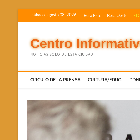
Saltar
sábado, agosto 08, 2026
Bera Este
Bera Oeste
El 
al
contenido
Centro Informati
NOTICIAS SOLO DE ESTA CIUDAD
CÍRCULO DE LA PRENSA
CULTURA/EDUC.
DDH