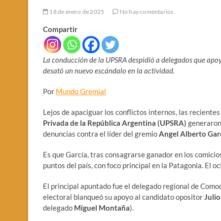
18 de enero de 2025
No hay comentarios
Compartir
La conducción de la UPSRA despidió a delegados que apoya
desató un nuevo escándalo en la actividad.
Por
Mundo Gremial
Lejos de apaciguar los conflictos internos, las reciente
Privada de la República Argentina (UPSRA)
generaron 
denuncias contra el líder del gremio
Angel Alberto Garc
Es que García, tras consagrarse ganador en los comicio
puntos del país, con foco principal en la Patagonia. El o
El principal apuntado fue el delegado regional de Com
electoral blanqueó su apoyo al candidato opositor
Julio
delegado
Miguel Montaña
).