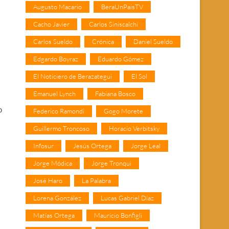
Augusto Macario
BeraUnPaisTV
Cacho Javier
Carlos Siniscalchi
Carlos Sueldo
Crónica
Daniel Sueldo
Edgardo Boyraz
Eduardo Gómez
El Noticiero de Berazategui
El Sol
Emanuel Lynch
Fabiana Bosco
o
Federico Ramondi
Gogo Morete
Guillermo Troncoso
Horacio Verbitsky
Infosur
Jesús Ortega
Jorge Leal
Jorge Módica
Jorge Tronqui
José Haro
La Palabra
Lorena González
Lucas Gabriel Díaz
Matías Ortega
Mauricio Bonfigli