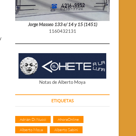
Jorge Masseo 133 e/ 14 y 15 (1451)
1160432131
y
Notas de Alberto Moya
ETIQUETAS
Adrián Di Nucci
AhoraOnline
Alberto Moya
Alberto Sabini