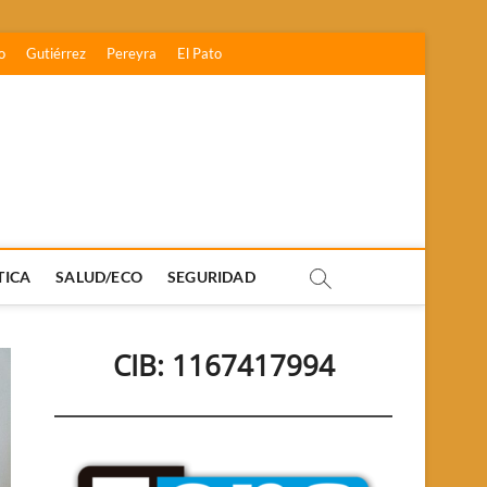
o
Gutiérrez
Pereyra
El Pato
TICA
SALUD/ECO
SEGURIDAD
CIB: 1167417994