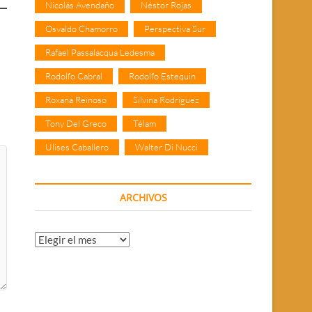
Nicolás Avendaño
Néstor Rojas
Osvaldo Chamorro
Perspectiva Sur
Rafael Passalacqua Ledesma
Rodolfo Cabral
Rodolfo Estequin
Roxana Reinoso
Silvina Rodríguez
Tony Del Greco
Télam
Ulises Caballero
Walter Di Nucci
ARCHIVOS
Archivos