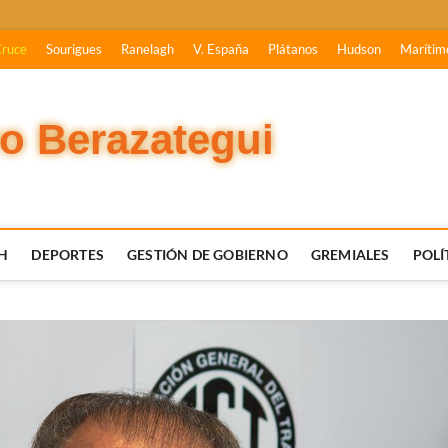
Cruce
Sourigues
Ranelagh
V. España
Plátanos
Hudson
Marítim
vo Berazategui
H
DEPORTES
GESTIÓN DE GOBIERNO
GREMIALES
POLÍ