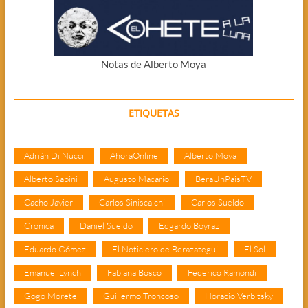
Notas de Alberto Moya
ETIQUETAS
Adrián Di Nucci
AhoraOnline
Alberto Moya
Alberto Sabini
Augusto Macario
BeraUnPaisTV
Cacho Javier
Carlos Siniscalchi
Carlos Sueldo
Crónica
Daniel Sueldo
Edgardo Boyraz
Eduardo Gómez
El Noticiero de Berazategui
El Sol
Emanuel Lynch
Fabiana Bosco
Federico Ramondi
Gogo Morete
Guillermo Troncoso
Horacio Verbitsky