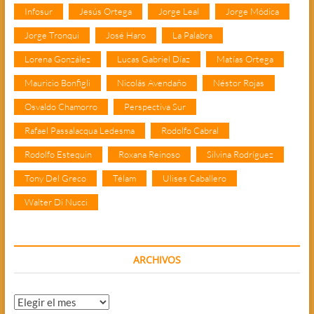
Infosur
Jesús Ortega
Jorge Leal
Jorge Módica
Jorge Tronqui
José Haro
La Palabra
Lorena González
Lucas Gabriel Díaz
Matías Ortega
Mauricio Bonfigli
Nicolás Avendaño
Néstor Rojas
Osvaldo Chamorro
Perspectiva Sur
Rafael Passalacqua Ledesma
Rodolfo Cabral
Rodolfo Estequin
Roxana Reinoso
Silvina Rodríguez
Tony Del Greco
Télam
Ulises Caballero
Walter Di Nucci
ARCHIVOS
Archivos