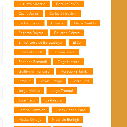
Augusto Macario
BeraUnPaisTV
Cacho Javier
Carlos Siniscalchi
Carlos Sueldo
Crónica
Daniel Sueldo
Edgardo Boyraz
Eduardo Gómez
El Noticiero de Berazategui
El Sol
Emanuel Lynch
Fabiana Bosco
Federico Ramondi
Gogo Morete
Guillermo Troncoso
Horacio Verbitsky
Infosur
Jesús Ortega
Jorge Leal
Jorge Módica
Jorge Tronqui
José Haro
La Palabra
Lorena González
Lucas Gabriel Díaz
Matías Ortega
Mauricio Bonfigli