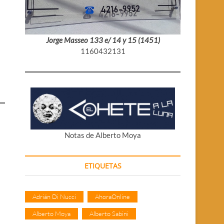
Jorge Masseo 133 e/ 14 y 15 (1451)
1160432131
Notas de Alberto Moya
ETIQUETAS
Adrián Di Nucci
AhoraOnline
Alberto Moya
Alberto Sabini