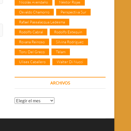
Nicolás Avendaño
Néstor Rojas
Osvaldo Chamorro
Perspectiva Sur
Rafael Passalacqua Ledesma
Rodolfo Cabral
Rodolfo Estequin
Roxana Reinoso
Silvina Rodríguez
Tony Del Greco
Télam
Ulises Caballero
Walter Di Nucci
ARCHIVOS
Archivos