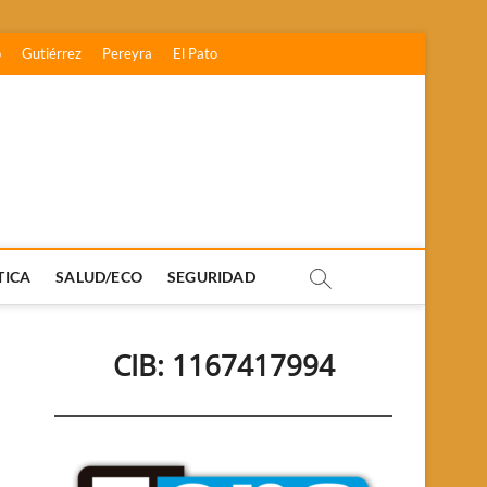
o
Gutiérrez
Pereyra
El Pato
TICA
SALUD/ECO
SEGURIDAD
CIB: 1167417994