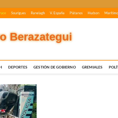
ruce
Sourigues
Ranelagh
V. España
Plátanos
Hudson
Marítim
vo Berazategui
H
DEPORTES
GESTIÓN DE GOBIERNO
GREMIALES
POLÍ