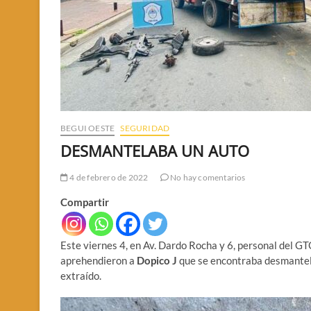
BEGUI OESTE
SEGURIDAD
DESMANTELABA UN AUTO
4 de febrero de 2022
No hay comentarios
Compartir
Este viernes 4, en Av. Dardo Rocha y 6, personal del G
aprehendieron a
Dopico J
que se encontraba desmantela
extraído.