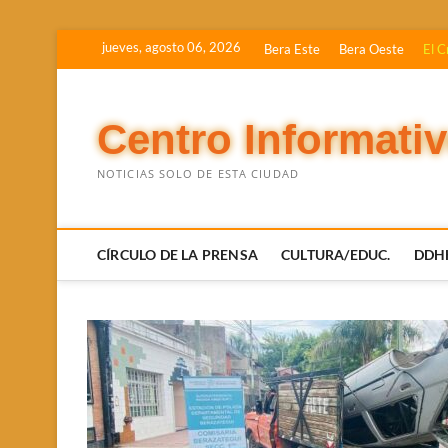
Saltar
jueves, agosto 06, 2026
Bera Este
Bera Oeste
El C
al
contenido
Centro Informati
NOTICIAS SOLO DE ESTA CIUDAD
CÍRCULO DE LA PRENSA
CULTURA/EDUC.
DDH